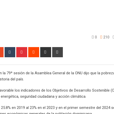
0
210
sapp
StumbleUpon
Tumblr
Pinterest
Reddit
Share
Print
via
Email
n la 79ª sesión de la Asamblea General de la ONU dijo que la pobre
toria del país.
vorable los indicadores de los Objetivos de Desarrollo Sostenible (O
d energética, seguridad ciudadana y acción climática.
l 25.8% en 2019 al 23% en el 2023 y en el primer semestre del 2024 se
iones económicas generales de la población dominicana.