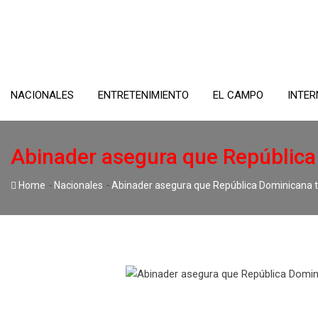
Skip
to
content
NACIONALES
ENTRETENIMIENTO
EL CAMPO
INTER
Abinader asegura que República 
-
-
Home
Nacionales
Abinader asegura que República Dominicana tie