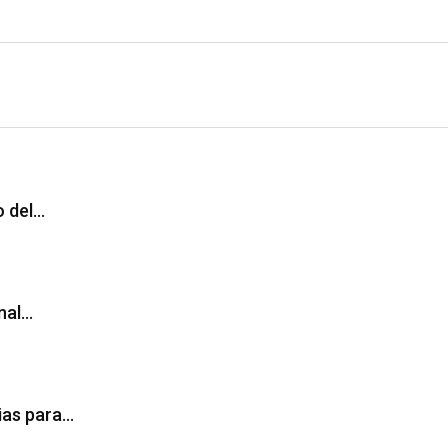
o del…
nal…
ias para…