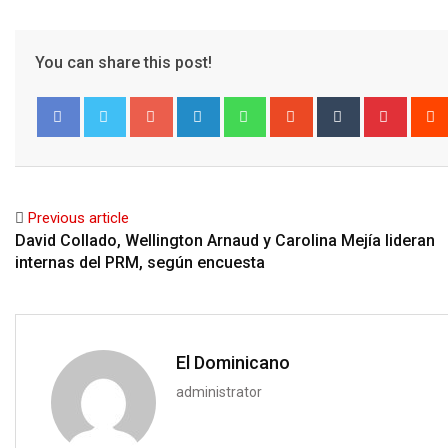
You can share this post!
Google+
LinkedIn
Whatsapp
StumbleUpon
Tumblr
Pinter
Facebook
Twitter
Previous article
David Collado, Wellington Arnaud y Carolina Mejía lideran
internas del PRM, según encuesta
El Dominicano
administrator