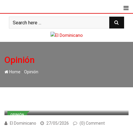
Skip
to
content
Opinión
-
Home
Opinión
OPINIÓN
El Dominicano
27/05/2026
(0) Comment