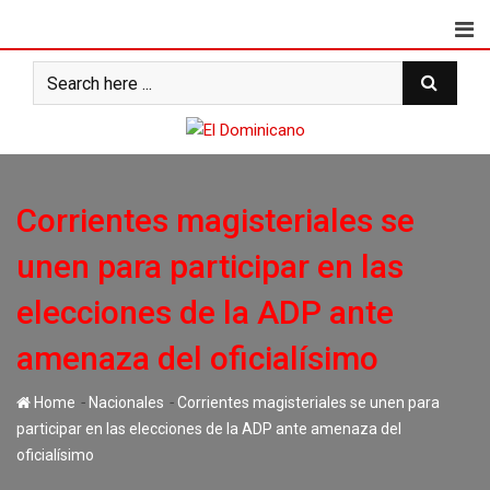
Skip
to
content
Corrientes magisteriales se
unen para participar en las
elecciones de la ADP ante
amenaza del oficialísimo
-
-
Home
Nacionales
Corrientes magisteriales se unen para
participar en las elecciones de la ADP ante amenaza del
oficialísimo