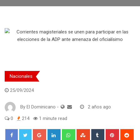
Nacionales
25/09/2024
By
El Dominicano
-
2 años ago
0
214
1 minute read
Google+
LinkedIn
Whatsapp
StumbleUpon
Tumblr
Pinterest
Red