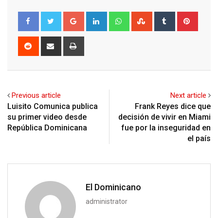
Google+
LinkedIn
Whatsapp
StumbleUpon
Tumblr
Pinter
Reddit
Share
Print
via
Email
Previous article
Next article
Luisito Comunica publica
Frank Reyes dice que
su primer video desde
decisión de vivir en Miami
República Dominicana
fue por la inseguridad en
el país
El Dominicano
administrator