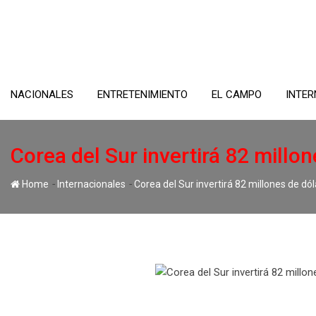
Skip
to
content
NACIONALES
ENTRETENIMIENTO
EL CAMPO
INTER
Corea del Sur invertirá 82 millon
-
-
Home
Internacionales
Corea del Sur invertirá 82 millones de dó