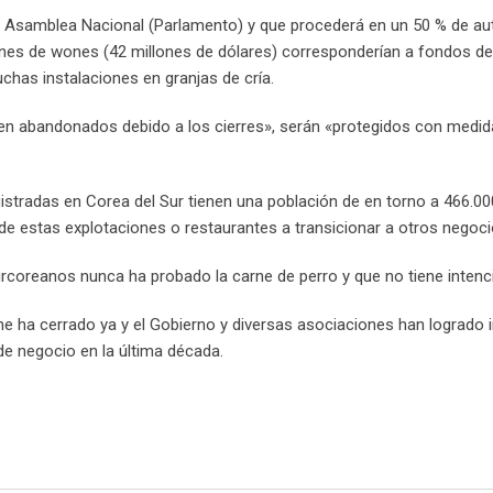
a Asamblea Nacional (Parlamento) y que procederá en un 50 % de au
lones de wones (42 millones de dólares) corresponderían a fondos d
uchas instalaciones en granjas de cría.
ulten abandonados debido a los cierres», serán «protegidos con medi
gistradas en Corea del Sur tienen una población de en torno a 466.00
de estas explotaciones o restaurantes a transicionar a otros negoci
coreanos nunca ha probado la carne de perro y que no tiene intenci
e ha cerrado ya y el Gobierno y diversas asociaciones han logrado 
e negocio en la última década.