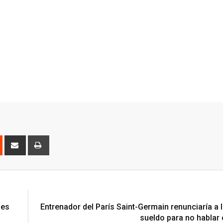
est
Reddit
Share
Print
via
Email
les
Entrenador del París Saint-Germain renunciaría a 
sueldo para no hablar 