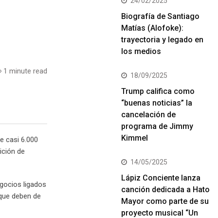
24/02/2025
Biografía de Santiago
Matías (Alofoke):
trayectoria y legado en
los medios
1 minute read
18/09/2025
Trump califica como
“buenas noticias” la
cancelación de
programa de Jimmy
Kimmel
e casi 6.000
ición de
14/05/2025
Lápiz Conciente lanza
egocios ligados
canción dedicada a Hato
y que deben de
Mayor como parte de su
proyecto musical “Un