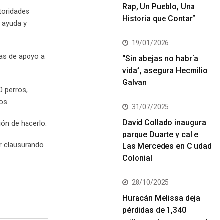
Rap, Un Pueblo, Una
toridades
Historia que Contar”
e ayuda y
19/01/2026
das de apoyo a
“Sin abejas no habría
vida”, asegura Hecmilio
Galvan
0 perros,
os.
31/07/2025
David Collado inaugura
ón de hacerlo.
parque Duarte y calle
ir clausurando
Las Mercedes en Ciudad
Colonial
28/10/2025
Huracán Melissa deja
pérdidas de 1,340