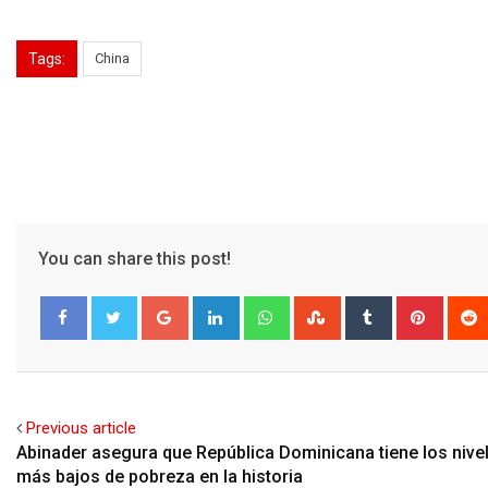
Tags:
China
You can share this post!
Google+
LinkedIn
Whatsapp
StumbleUpon
Tumblr
Pinter
Facebook
Twitter
Previous article
Abinader asegura que República Dominicana tiene los nive
más bajos de pobreza en la historia