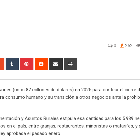
0
252
sapp
StumbleUpon
Tumblr
Pinterest
Reddit
Share
Print
via
Email
wones (unos 82 millones de dólares) en 2025 para costear el cierre d
para consumo humano y su transición a otros negocios ante la prohib
limentación y Asuntos Rurales estipula esa cantidad para los 5.989 n
ados en el país, entre granjas, restaurantes, minoristas o matarifes, 
 ley aprobada el pasado enero.