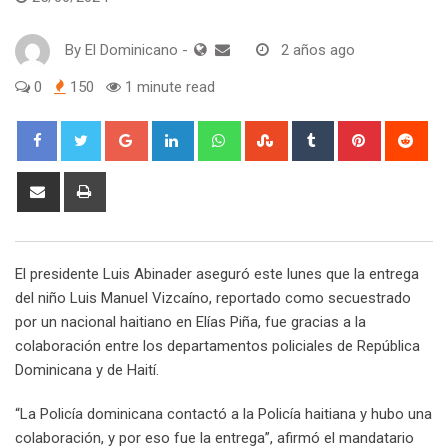
By
El Dominicano
-
2 años ago
0
150
1 minute read
Google+
LinkedIn
Whatsapp
StumbleUpon
Tumblr
Pinterest
Red
Share
Print
via
Email
El presidente Luis Abinader aseguró este lunes que la entrega
del niño Luis Manuel Vizcaíno, reportado como secuestrado
por un nacional haitiano en Elías Piña, fue gracias a la
colaboración entre los departamentos policiales de República
Dominicana y de Haití.
“La Policía dominicana contactó a la Policía haitiana y hubo una
colaboración, y por eso fue la entrega”, afirmó el mandatario