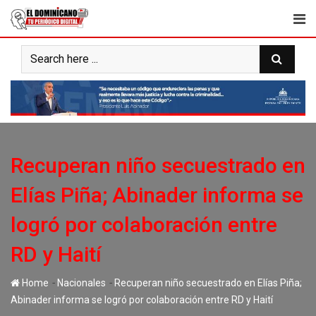
Skip
to
content
Recuperan niño secuestrado en
Elías Piña; Abinader informa se
logró por colaboración entre
RD y Haití
-
-
Home
Nacionales
Recuperan niño secuestrado en Elías Piña;
Abinader informa se logró por colaboración entre RD y Haití