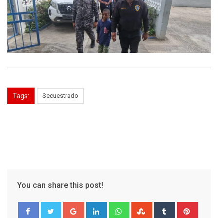
Tags:
Secuestrado
You can share this post!
Google+
LinkedIn
Whatsapp
StumbleUpon
Tumblr
Pinter