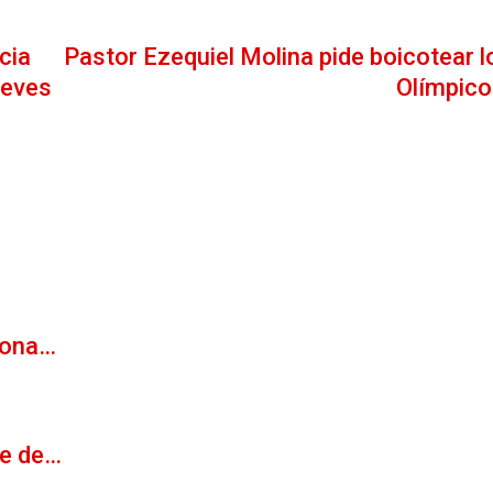
cia
Pastor Ezequiel Molina pide boicotear 
ueves
Olímpico
dona…
te de…