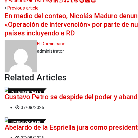
Google+
LinkedIn
Whatsapp
StumbleUpon
Tumblr
Pinterest
Reddit
Share
Print
Facebook
Twitter
via
Previous article
En medio del conteo, Nicolás Maduro denun
Email
«Operación de intervención» por parte de n
países incluyendo a RD
El Dominicano
administrator
Related Articles
INTERNACIONALES
Gustavo Petro se despide del poder y aban
07/08/2026
INTERNACIONALES
Abelardo de la Espriella jura como presiden
07/08/2026