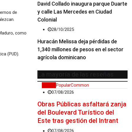
David Collado inaugura parque Duarte
y calle Las Mercedes en Ciudad
iernos de
Colonial
alezcan.
28/10/2025
s Maduro, como
Huracán Melissa deja pérdidas de
1,340 millones de pesos en el sector
ica (PUD).
agrícola dominicano
La mayoría de las reseñas
Recent
Popular
Common
07/08/2026
Obras Públicas asfaltará zanja
del Boulevard Turístico del
Este tras gestión del Intrant
07/08/2026