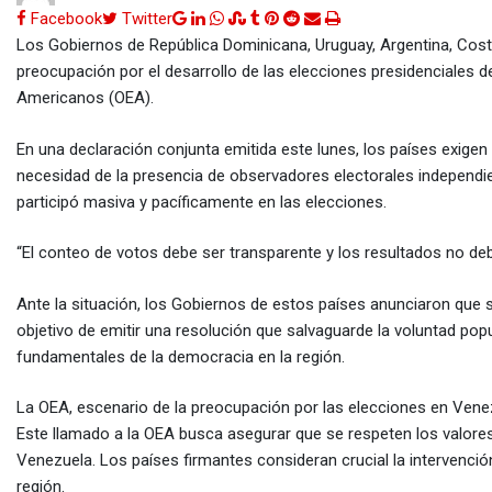
Google+
LinkedIn
Whatsapp
StumbleUpon
Tumblr
Pinterest
Reddit
Share
Print
Facebook
Twitter
via
Los Gobiernos de República Dominicana, Uruguay, Argentina, Cos
Email
preocupación por el desarrollo de las elecciones presidenciales 
Americanos (OEA).
En una declaración conjunta emitida este lunes, los países exigen 
necesidad de la presencia de observadores electorales independie
participó masiva y pacíficamente en las elecciones.
“El conteo de votos debe ser transparente y los resultados no de
Ante la situación, los Gobiernos de estos países anunciaron que 
objetivo de emitir una resolución que salvaguarde la voluntad po
fundamentales de la democracia en la región.
La OEA, escenario de la preocupación por las elecciones en Vene
Este llamado a la OEA busca asegurar que se respeten los valores
Venezuela. Los países firmantes consideran crucial la intervención
región.