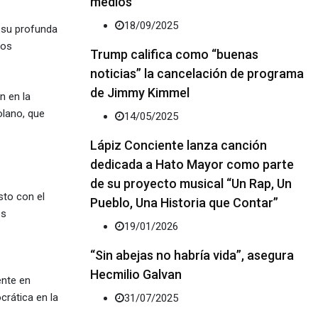
medios
18/09/2025
 su profunda
dos
Trump califica como “buenas
noticias” la cancelación de programa
de Jimmy Kimmel
n en la
olano, que
14/05/2025
Lápiz Conciente lanza canción
dedicada a Hato Mayor como parte
de su proyecto musical “Un Rap, Un
sto con el
Pueblo, Una Historia que Contar”
os
19/01/2026
“Sin abejas no habría vida”, asegura
Hecmilio Galvan
ente en
crática en la
31/07/2025