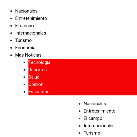
Skip
to
Nacionales
content
Entretenimiento
El campo
Internacionales
Turismo
Economía
Mas Noticias
Tecnología
Deportes
Salud
Opinión
Encuestas
Nacionales
Entretenimiento
El campo
Internacionales
Turismo