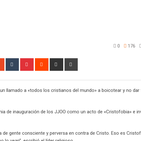
0
176
sapp
StumbleUpon
Tumblr
Pinterest
Reddit
Share
Print
via
Email
 llamado a «todos los cristianos del mundo» a boicotear y no dar vi
monia de inauguración de los JJOO como un acto de «Cristofobia» e inv
de gente consciente y perversa en contra de Cristo. Eso es Cristo
o vean”, escribió el líder religioso.