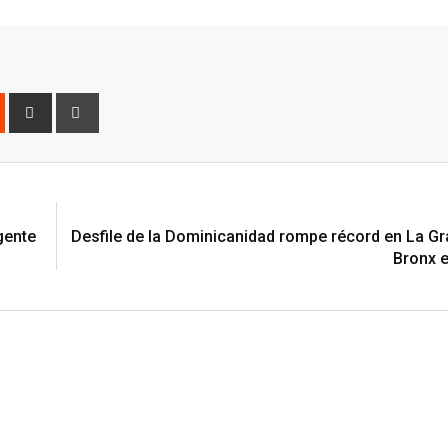
est
Reddit
Share
Print
via
Email
gente
Desfile de la Dominicanidad rompe récord en La Gr
Bronx 