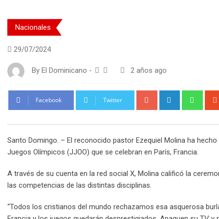
Nacionales
29/07/2024
By
El Dominicano
-
2 años ago
Google+
LinkedIn
What
Facebook
Twitter
Santo Domingo. – El reconocido pastor Ezequiel Molina ha hecho un
Juegos Olímpicos (JJOO) que se celebran en París, Francia.
A través de su cuenta en la red social X, Molina calificó la cere
las competencias de las distintas disciplinas.
“Todos los cristianos del mundo rechazamos esa asquerosa burla 
Francia y los juegos quedarán desprestigiados. Apaguen su TV y no l