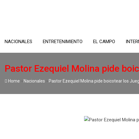
Skip
to
content
NACIONALES
ENTRETENIMIENTO
EL CAMPO
INTER
Pastor Ezequiel Molina pide boi
-
-
Home
Nacionales
Pastor Ezequiel Molina pide boicotear los Jue