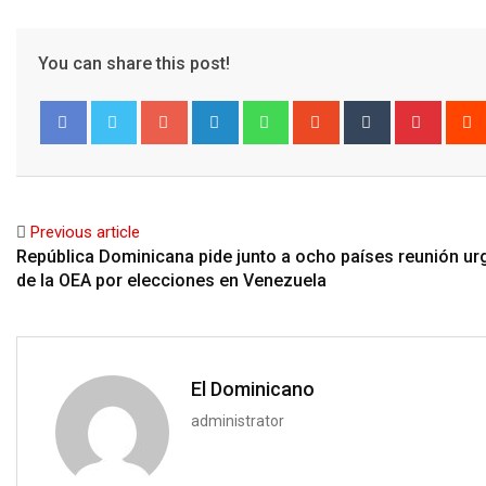
You can share this post!
Google+
LinkedIn
Whatsapp
StumbleUpon
Tumblr
Pinter
Facebook
Twitter
Previous article
República Dominicana pide junto a ocho países reunión ur
de la OEA por elecciones en Venezuela
El Dominicano
administrator