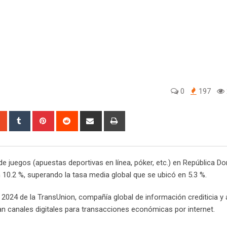
0
197
sapp
StumbleUpon
Tumblr
Pinterest
Reddit
Share
Print
via
Email
de juegos (apuestas deportivas en línea, póker, etc.) en República D
n 10.2 %, superando la tasa media global que se ubicó en 5.3 %.
024 de la TransUnion, compañía global de información crediticia y a
an canales digitales para transacciones económicas por internet.