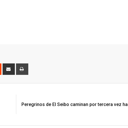
est
Reddit
Share
Print
via
Email
Peregrinos de El Seibo caminan por tercera vez ha