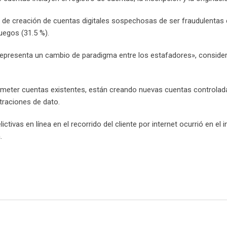
s de creación de cuentas digitales sospechosas de ser fraudulentas 
juegos (31.5 %).
as representa un cambio de paradigma entre los estafadores», conside
prometer cuentas existentes, están creando nuevas cuentas controlad
ltraciones de dato.
ivas en línea en el recorrido del cliente por internet ocurrió en el i
.