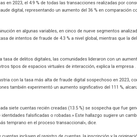
ias en 2023, el 4.9 % de todas las transacciones realizadas por con
de digital, representando un aumento del 36 % en comparación co
inución en algunas variables, en cinco de nueve segmentos analiza
sa de intentos de fraude de 4.3 % a nivel global, mientras que la de
a tasa de delitos digitales, las comunidades lideraron con un aumen
ros tipos de espacios virtuales de interacción, explica la empresa .
ustria con la tasa más alta de fraude digital sospechoso en 2023, co
ones también experimentó un aumento significativo del 111 %, alcan
e cada siete cuentas recién creadas (13.5 %) se sospecha que fue ge
e identidades falsificadas o robadas.» Este hallazgo sugiere un camb
ás temprano en el proceso transaccional», dice.
entas incluyen el registro de cuentas, la inscripción y la originaci