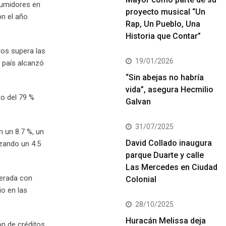
sumidores en
proyecto musical “Un
n el año
Rap, Un Pueblo, Una
Historia que Contar”
dos supera las
19/01/2026
l país alcanzó
“Sin abejas no habría
vida”, asegura Hecmilio
to del 79 %
Galvan
31/07/2025
n un 8.7 %, un
David Collado inaugura
zando un 4.5
parque Duarte y calle
Las Mercedes en Ciudad
nerada con
Colonial
io en las
28/10/2025
Huracán Melissa deja
ón de créditos.