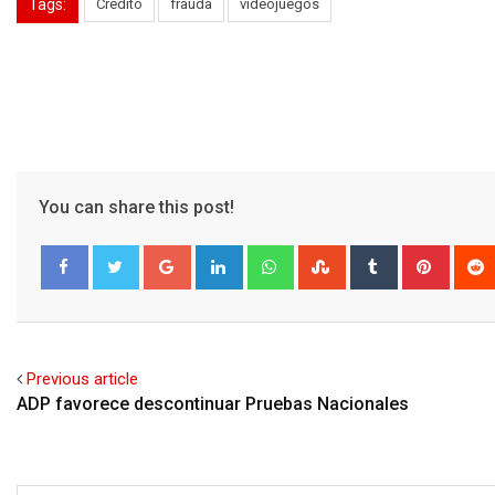
Tags:
Credito
frauda
videojuegos
You can share this post!
Google+
LinkedIn
Whatsapp
StumbleUpon
Tumblr
Pinter
Facebook
Twitter
Previous article
ADP favorece descontinuar Pruebas Nacionales