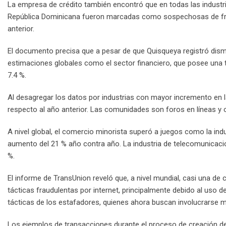
La empresa de crédito también encontró que en todas las industr
República Dominicana fueron marcadas como sospechosas de frau
anterior.
El documento precisa que a pesar de que Quisqueya registró dism
estimaciones globales como el sector financiero, que posee una ta
7.4 %.
Al desagregar los datos por industrias con mayor incremento en l
respecto al año anterior. Las comunidades son foros en líneas y ot
A nivel global, el comercio minorista superó a juegos como la ind
aumento del 21 % año contra año. La industria de telecomunicaci
%.
El informe de TransUnion reveló que, a nivel mundial, casi una d
tácticas fraudulentas por internet, principalmente debido al uso d
tácticas de los estafadores, quienes ahora buscan involucrarse m
Los ejemplos de transacciones durante el proceso de creación de cu