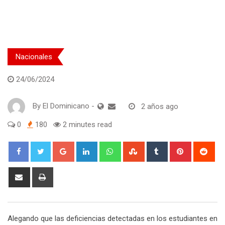
Nacionales
24/06/2024
By
El Dominicano
-
2 años ago
0
180
2 minutes read
Google+
LinkedIn
Whatsapp
StumbleUpon
Tumblr
Pinterest
Red
Share
Print
via
Email
Alegando que las deficiencias detectadas en los estudiantes en