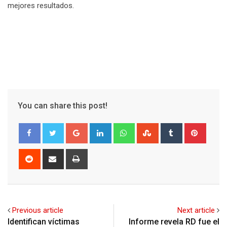
mejores resultados.
You can share this post!
Google+
LinkedIn
Whatsapp
StumbleUpon
Tumblr
Pinter
Reddit
Share
Print
via
Email
Previous article
Next article
Identifican víctimas
Informe revela RD fue el