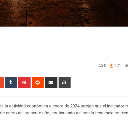
0
221
sapp
StumbleUpon
Tumblr
Pinterest
Reddit
Share
Print
via
Email
de la actividad económica a enero de 2024 arrojan que el indicador 
te enero del presente año, continuando así con la tendencia crecien