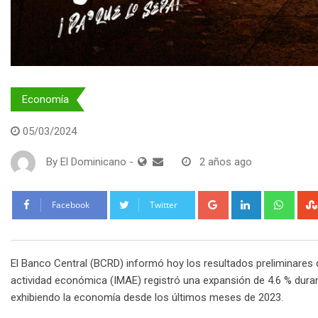
Economía
05/03/2024
By
El Dominicano
-
2 años ago
Google+
LinkedIn
What
Facebook
Twitter
El Banco Central (BCRD) informó hoy los resultados preliminares 
actividad económica (IMAE) registró una expansión de 4.6 % duran
exhibiendo la economía desde los últimos meses de 2023.