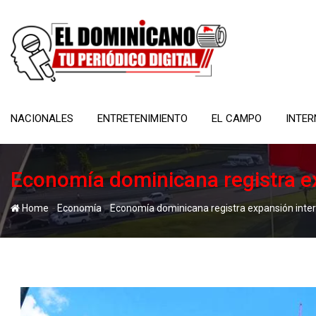
Skip
to
content
NACIONALES
ENTRETENIMIENTO
EL CAMPO
INTER
Economía dominicana registra ex
-
-
Home
Economía
Economía dominicana registra expansión inter