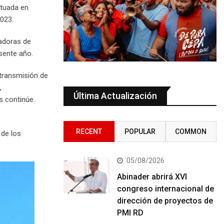
ntuada en
2023.
cadoras de
sente año.
transmisión de
,
Última Actualización
s continúe
RECENT
POPULAR
COMMON
 de los
05/08/2026
Abinader abrirá XVI
congreso internacional de
dirección de proyectos de
PMI RD