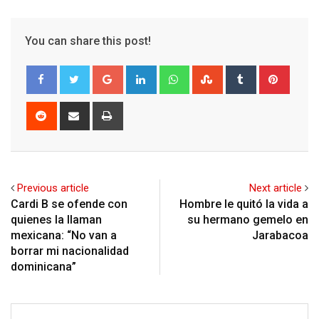
You can share this post!
Google+
LinkedIn
Whatsapp
StumbleUpon
Tumblr
Pinter
Reddit
Share
Print
via
Email
Previous article
Next article
Cardi B se ofende con
Hombre le quitó la vida a
quienes la llaman
su hermano gemelo en
mexicana: “No van a
Jarabacoa
borrar mi nacionalidad
dominicana”