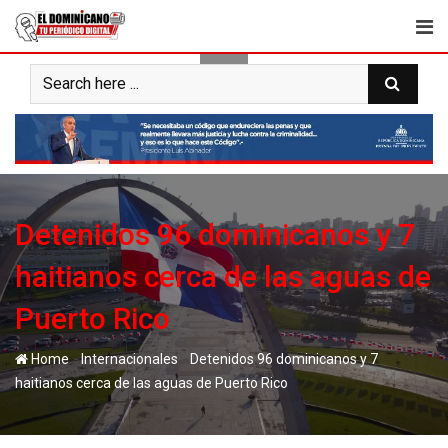
Skip
to
content
Detenidos 96 dominicanos y 7
haitianos cerca de las aguas de
Puerto Rico
-
-
Home
Internacionales
Detenidos 96 dominicanos y 7
haitianos cerca de las aguas de Puerto Rico