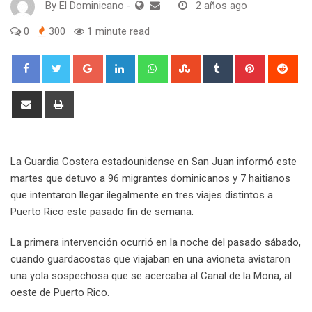
By
El Dominicano
-
2 años ago
0
300
1 minute read
Google+
LinkedIn
Whatsapp
StumbleUpon
Tumblr
Pinterest
Red
Share
Print
via
Email
La Guardia Costera estadounidense en San Juan informó este
martes que detuvo a 96 migrantes dominicanos y 7 haitianos
que intentaron llegar ilegalmente en tres viajes distintos a
Puerto Rico este pasado fin de semana.
La primera intervención ocurrió en la noche del pasado sábado,
cuando guardacostas que viajaban en una avioneta avistaron
una yola sospechosa que se acercaba al Canal de la Mona, al
oeste de Puerto Rico.