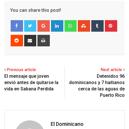
You can share this post!
Google+
LinkedIn
Whatsapp
StumbleUpon
Tumblr
Pinter
Reddit
Share
Print
via
Email
Previous article
Next article
El mensaje que joven
Detenidos 96
envió antes de quitarse la
dominicanos y 7 haitianos
vida en Sabana Perdida
cerca de las aguas de
Puerto Rico
El Dominicano