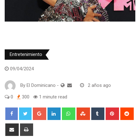
Entretenimiento
09/04/2024
By
El Dominicano
-
2 años ago
0
300
1 minute read
Google+
LinkedIn
Whatsapp
StumbleUpon
Tumblr
Pinterest
Red
Share
Print
via