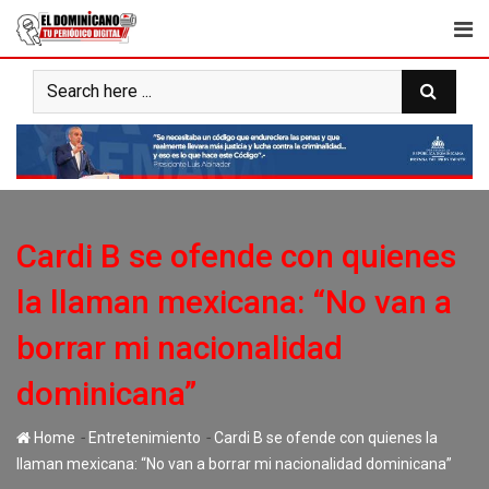
Skip
to
content
Cardi B se ofende con quienes
la llaman mexicana: “No van a
borrar mi nacionalidad
dominicana”
-
-
Home
Entretenimiento
Cardi B se ofende con quienes la
llaman mexicana: “No van a borrar mi nacionalidad dominicana”