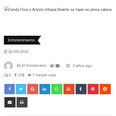
Entretenimiento
06/09/2024
By
El Dominicano
-
2 años ago
0
258
1 minute read
Google+
LinkedIn
Whatsapp
StumbleUpon
Tumblr
Pinterest
Red
Share
Print
via
Email