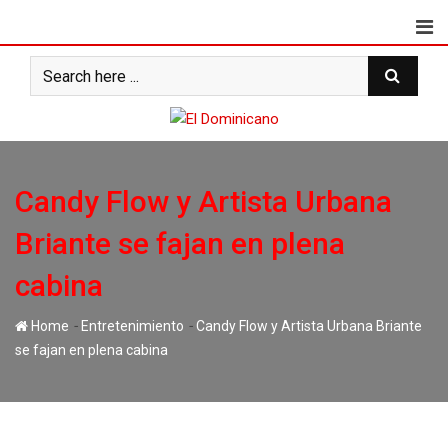
Skip
to
content
Candy Flow y Artista Urbana
Briante se fajan en plena
cabina
-
-
Home
Entretenimiento
Candy Flow y Artista Urbana Briante
se fajan en plena cabina