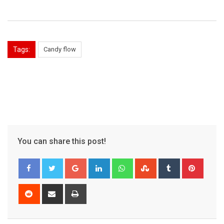
Tags:
Candy flow
You can share this post!
Google+
LinkedIn
Whatsapp
StumbleUpon
Tumblr
Pinter
Reddit
Share
Print
via
Email