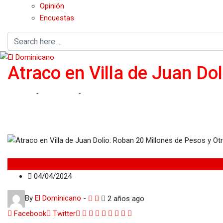
Opinión
Encuestas
Atraco en Villa de Juan Do
Home
-
Nacionales
-
Atraco en Villa de Juan Dolio: Roban 20 Mi
Nacionales
04/04/2024
By
El Dominicano
-
2 años ago
Google+
LinkedIn
Whatsapp
StumbleUpon
Tumblr
Pinterest
Reddit
Share
Print
Facebook
Twitter