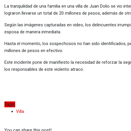
via
La tranquilidad de una familia en una villa de Juan Dolio se vio i
Email
lograron llevarse un total de 20 millones de pesos, además de otr
Según las imágenes capturadas en video, los delincuentes irrumpi
esposa de manera inmediata.
Hasta el momento, los sospechosos no han sido identificados, per
millones de pesos en efectivo.
Este incidente pone de manifiesto la necesidad de reforzar la segur
los responsables de este violento atraco.
Tags:
Villa
You can share this post!