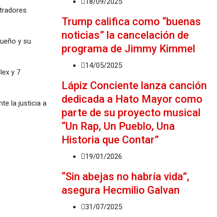
18/09/2025
etradores
Trump califica como “buenas
noticias” la cancelación de
dueño y su
programa de Jimmy Kimmel
14/05/2025
lex y 7
Lápiz Conciente lanza canción
dedicada a Hato Mayor como
te la justicia a
parte de su proyecto musical
“Un Rap, Un Pueblo, Una
Historia que Contar”
19/01/2026
“Sin abejas no habría vida”,
asegura Hecmilio Galvan
31/07/2025