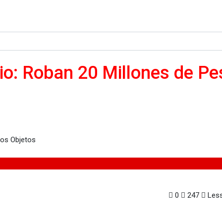
lio: Roban 20 Millones de P
llones de Pesos y Otros Objetos
0
247
Less