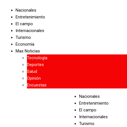
Skip
to
Nacionales
content
Entretenimiento
El campo
Internacionales
Turismo
Economía
Mas Noticias
Tecnología
Deportes
Salud
Opinión
Encuestas
Nacionales
Entretenimiento
El campo
Internacionales
Turismo