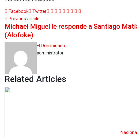
Google+
LinkedIn
Whatsapp
StumbleUpon
Tumblr
Pinterest
Reddit
Share
Print
Facebook
Twitter
via
Previous article
Michael Miguel le responde a Santiago Matí
Email
(Alofoke)
El Dominicano
administrator
Related Articles
Naciona