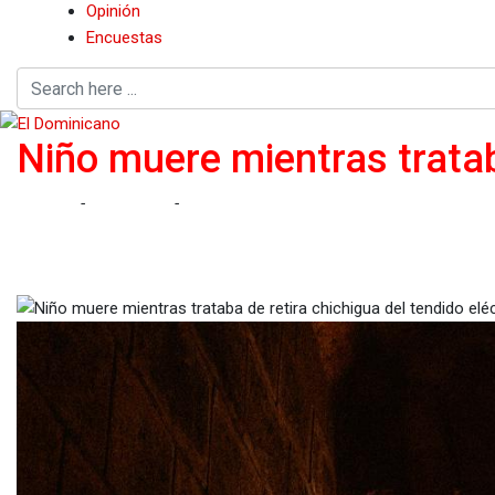
Opinión
Encuestas
Niño muere mientras trataba
Home
-
Nacionales
-
Niño muere mientras trataba de retira chich