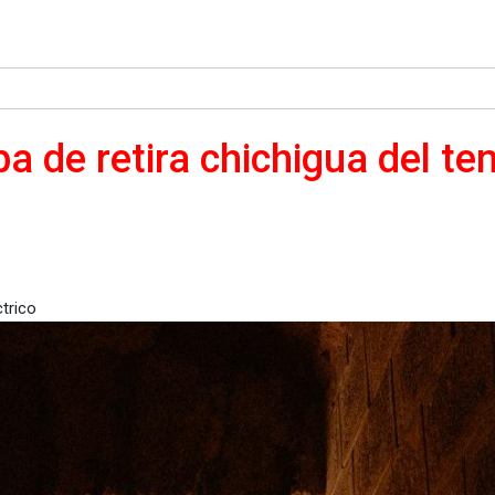
 de retira chichigua del ten
igua del tendido eléctrico