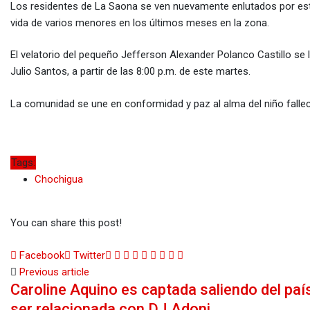
Los residentes de La Saona se ven nuevamente enlutados por esta
vida de varios menores en los últimos meses en la zona.
El velatorio del pequeño Jefferson Alexander Polanco Castillo se l
Julio Santos, a partir de las 8:00 p.m. de este martes.
La comunidad se une en conformidad y paz al alma del niño fallec
Tags:
Chochigua
You can share this post!
Google+
LinkedIn
Whatsapp
StumbleUpon
Tumblr
Pinterest
Reddit
Share
Print
Facebook
Twitter
via
Previous article
Caroline Aquino es captada saliendo del paí
Email
ser relacionada con DJ Adoni