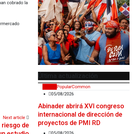
han cobrado la
permercado
Última actualización
Recent
Popular
Common
05/08/2026
Abinader abrirá XVI congreso
internacional de dirección de
Next article
proyectos de PMI RD
l riesgo de
un estudio
05/08/2026