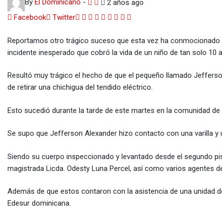
By
El Dominicano
-
2 años ago
Google+
LinkedIn
Whatsapp
StumbleUpon
Tumblr
Pinterest
Reddit
Share
Print
Facebook
Twitter
via
Reportamos otro trágico suceso que esta vez ha conmocionado y 
Email
incidente inesperado que cobró la vida de un niño de tan solo 10 
Resultó muy trágico el hecho de que el pequeño llamado Jefferson
de retirar una chichigua del tendido eléctrico.
Esto sucedió durante la tarde de este martes en la comunidad de 
Se supo que Jefferson Alexander hizo contacto con una varilla y 
Siendo su cuerpo inspeccionado y levantado desde el segundo piso
magistrada Licda. Odesty Luna Percel, así como varios agentes del
Además de que estos contaron con la asistencia de una unidad d
Edesur dominicana.