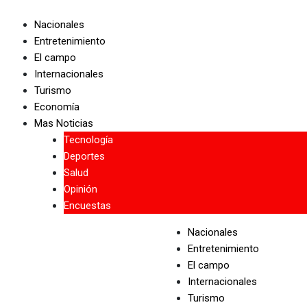
Skip
to
Nacionales
content
Entretenimiento
El campo
Internacionales
Turismo
Economía
Mas Noticias
Tecnología
Deportes
Salud
Opinión
Encuestas
Nacionales
Entretenimiento
El campo
Internacionales
Turismo