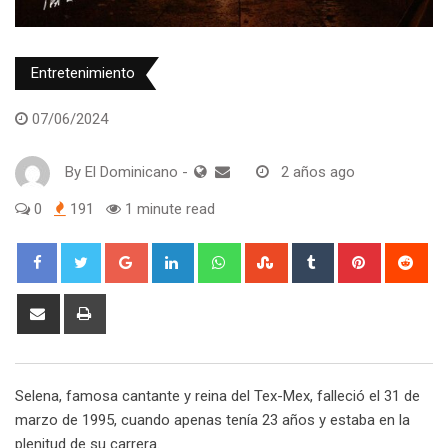
Entretenimiento
07/06/2024
By
El Dominicano
-
2 años ago
0
191
1 minute read
Google+
LinkedIn
Whatsapp
StumbleUpon
Tumblr
Pinterest
Red
Share
Print
via
Email
Selena, famosa cantante y reina del Tex-Mex, falleció el 31 de
marzo de 1995, cuando apenas tenía 23 años y estaba en la
plenitud de su carrera.