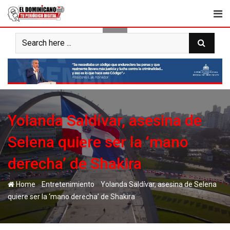
Skip
to
content
Yolanda Saldívar, asesina de
Selena quiere ser la ‘mano
derecha’ de Shakira
-
-
Home
Entretenimiento
Yolanda Saldívar, asesina de Selena
quiere ser la ‘mano derecha’ de Shakira