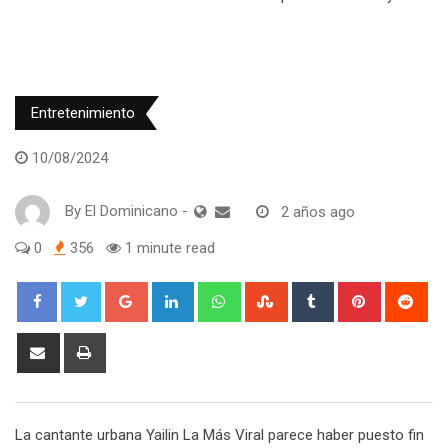
Entretenimiento
10/08/2024
By
El Dominicano
-
2 años ago
0
356
1 minute read
Google+
LinkedIn
Whatsapp
StumbleUpon
Tumblr
Pinterest
Red
Share
Print
via
Email
La cantante urbana Yailin La Más Viral parece haber puesto fin