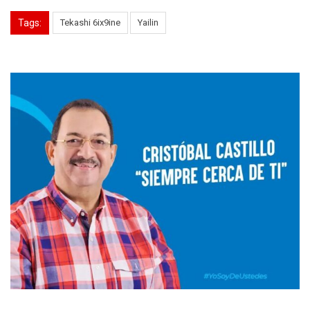
Tags:
Tekashi 6ix9ine
Yailin