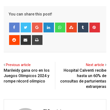
You can share this post!
Google+
LinkedIn
Whatsapp
StumbleUpon
Tumblr
Pinter
Reddit
Share
Print
via
Email
Previous article
Next article
Marileidy gana oro en los
Hospital Calventi recibe
Juegos Olímpicos 2024 y
hasta un 60% de
rompe récord olímpico
consultas de parturientas
extranjeras