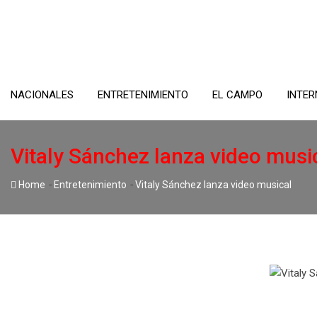
Skip
to
content
NACIONALES
ENTRETENIMIENTO
EL CAMPO
INTER
Vitaly Sánchez lanza video musi
-
-
Home
Entretenimiento
Vitaly Sánchez lanza video musical