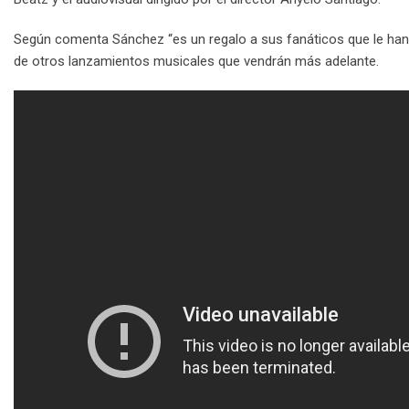
Según comenta Sánchez “es un regalo a sus fanáticos que le han a
de otros lanzamientos musicales que vendrán más adelante.