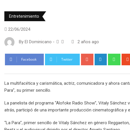
Entretenimiento
22/06/2024
By
El Dominicano
-
2 años ago
Google+
LinkedIn
What
Facebook
Twitter
La multifacética y carismática, actriz, comunicadora y ahora cant
Para”, su primer sencillo.
La panelista del programa “Alofoke Radio Show”, Vitaly Sánchez
atrás, participó de una importante producción cinematográfica y 
“La Para”, primer sencillo de Vitaly Sánchez en género Reggaeto
Beatz y el audiovisual dirigido por el director Anyelo Santiago.