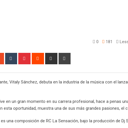
0
181
Less
sapp
StumbleUpon
Tumblr
Pinterest
Reddit
Share
Print
via
Email
ante, Vitaly Sánchez, debuta en la industria de la música con el lanz
 vive en un gran momento en su carrera profesional, hace a penas 
en esta oportunidad, muestra una de sus más grandes pasiones, el c
n, es una composición de RC La Sensación, bajo la producción de Dj