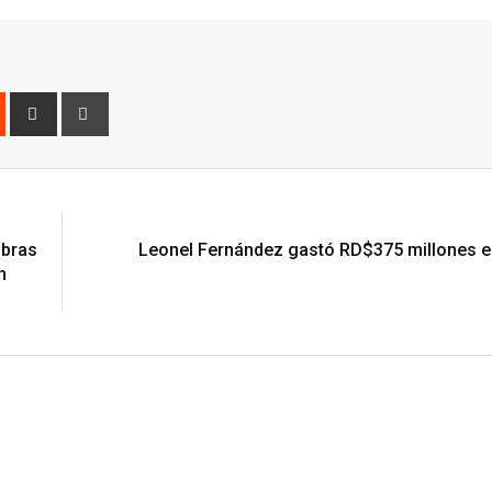
est
Reddit
Share
Print
via
Email
obras
Leonel Fernández gastó RD$375 millones 
n