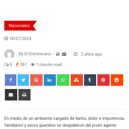
Nacionales
18/07/2024
By
El Dominicano
-
2 años ago
0
261
1 minute read
Google+
LinkedIn
Whatsapp
StumbleUpon
Tumblr
Pinterest
Red
Share
Print
via
Email
En medio de un ambiente cargado de llanto, dolor e impotencia,
familiares y seres queridos se despidieron del joven agente