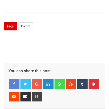
Tags:
Dicrim
You can share this post!
Google+
LinkedIn
Whatsapp
StumbleUpon
Tumblr
Pinter
Reddit
Share
Print
via
Email