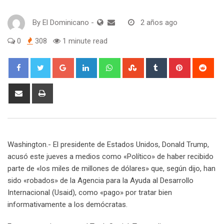
By
El Dominicano
-
2 años ago
0
308
1 minute read
Google+
LinkedIn
Whatsapp
StumbleUpon
Tumblr
Pinterest
Red
Share
Print
via
Email
Washington.- El presidente de Estados Unidos, Donald Trump,
acusó este jueves a medios como «Político» de haber recibido
parte de «los miles de millones de dólares» que, según dijo, han
sido «robados» de la Agencia para la Ayuda al Desarrollo
Internacional (Usaid), como «pago» por tratar bien
informativamente a los demócratas.