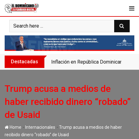
Skip
to
content
Destacadas
Inflación en República Dominicana se des
Trump acusa a medios de
haber recibido dinero “robado”
de Usaid
-
-
Home
Internacionales
Trump acusa a medios de haber
recibido dinero “robado” de Usaid