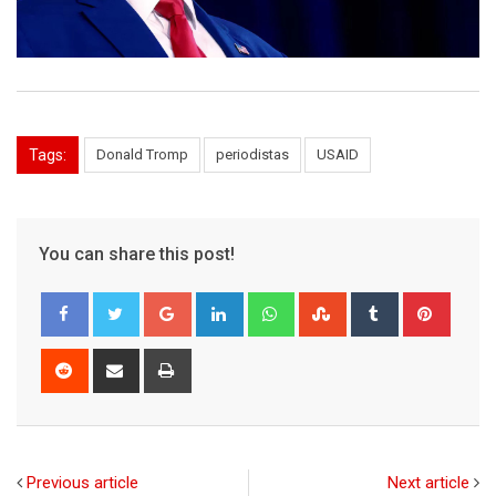
Tags:
Donald Tromp
periodistas
USAID
You can share this post!
Google+
LinkedIn
Whatsapp
StumbleUpon
Tumblr
Pinter
Reddit
Share
Print
via
Email
Previous article
Next article