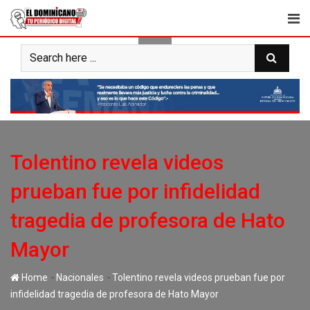
Skip
to
content
Tolentino revela videos
prueban fue por infidelidad
tragedia de profesora de Hato
Mayor
-
-
Home
Nacionales
Tolentino revela videos prueban fue por
infidelidad tragedia de profesora de Hato Mayor