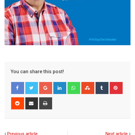
You can share this post!
Google+
LinkedIn
Whatsapp
StumbleUpon
Tumblr
Pinter
Reddit
Share
Print
via
Email
Previous article
Next article