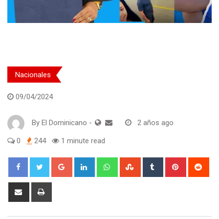
Nacionales
09/04/2024
By
El Dominicano
-
2 años ago
0
244
1 minute read
Google+
LinkedIn
Whatsapp
StumbleUpon
Tumblr
Pinterest
Red
Share
Print
via
Email