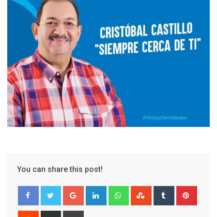
You can share this post!
Google+
LinkedIn
Whatsapp
StumbleUpon
Tumblr
Pinter
Reddit
Share
Print