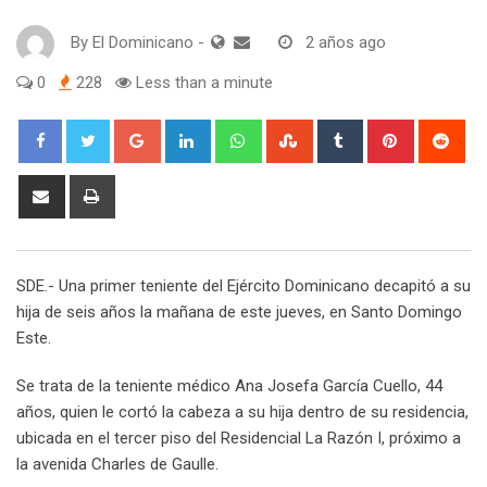
By
El Dominicano
-
2 años ago
0
228
Less than a minute
Google+
LinkedIn
Whatsapp
StumbleUpon
Tumblr
Pinterest
Red
Share
Print
via
Email
SDE.- Una primer teniente del Ejército Dominicano decapitó a su
hija de seis años la mañana de este jueves, en Santo Domingo
Este.
Se trata de la teniente médico Ana Josefa García Cuello, 44
años, quien le cortó la cabeza a su hija dentro de su residencia,
ubicada en el tercer piso del Residencial La Razón I, próximo a
la avenida Charles de Gaulle.