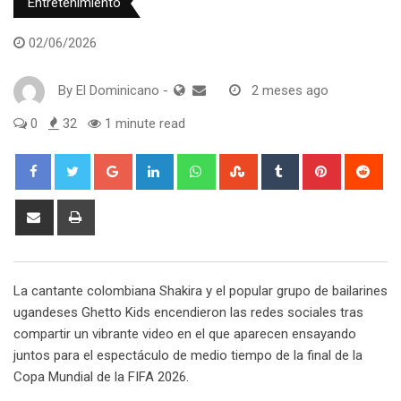
Entretenimiento
02/06/2026
By
El Dominicano
-
2 meses ago
0
32
1 minute read
Google+
LinkedIn
Whatsapp
StumbleUpon
Tumblr
Pinterest
Red
Share
Print
via
Email
La cantante colombiana Shakira y el popular grupo de bailarines
ugandeses Ghetto Kids encendieron las redes sociales tras
compartir un vibrante video en el que aparecen ensayando
juntos para el espectáculo de medio tiempo de la final de la
Copa Mundial de la FIFA 2026.