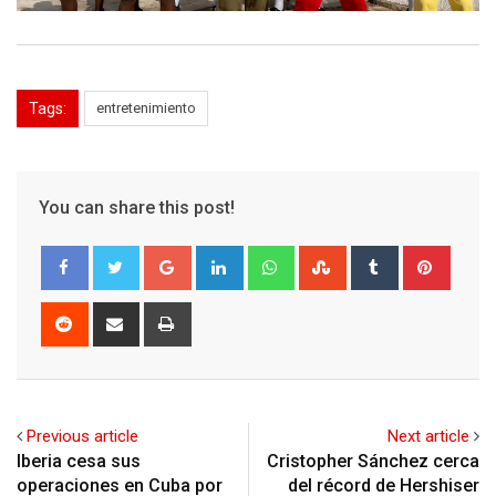
Tags:
entretenimiento
You can share this post!
Google+
LinkedIn
Whatsapp
StumbleUpon
Tumblr
Pinter
Reddit
Share
Print
via
Email
Previous article
Next article
Iberia cesa sus
Cristopher Sánchez cerca
operaciones en Cuba por
del récord de Hershiser