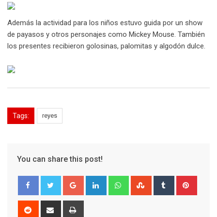
Además la actividad para los niños estuvo guida por un show
de payasos y otros personajes como Mickey Mouse. También
los presentes recibieron golosinas, palomitas y algodón dulce.
Tags:
reyes
You can share this post!
Google+
LinkedIn
Whatsapp
StumbleUpon
Tumblr
Pinter
Reddit
Share
Print