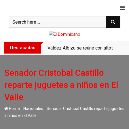
Skip
to
content
Destacadas
Valdez Albizu se reúne con altos ejecu
Senador Cristobal Castillo
reparte juguetes a niños en El
Valle
-
-
Home
Nacionales
Senador Cristobal Castillo reparte juguetes
a niños en El Valle