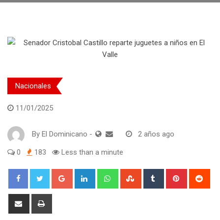
Nacionales
11/01/2025
By
El Dominicano
-
2 años ago
0
183
Less than a minute
Google+
LinkedIn
Whatsapp
StumbleUpon
Tumblr
Pinterest
Red
Share
Print
via