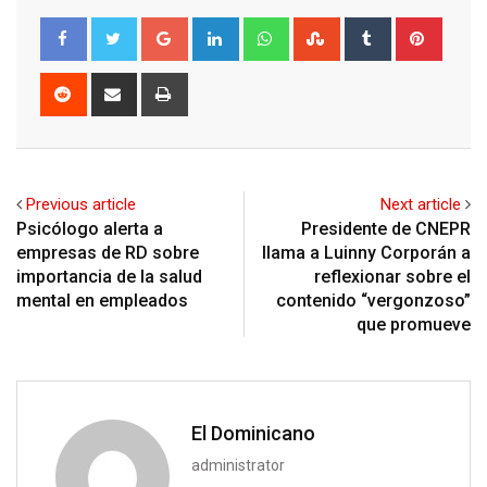
Google+
LinkedIn
Whatsapp
StumbleUpon
Tumblr
Pinter
Reddit
Share
Print
via
Email
Previous article
Next article
Psicólogo alerta a
Presidente de CNEPR
empresas de RD sobre
llama a Luinny Corporán a
importancia de la salud
reflexionar sobre el
mental en empleados
contenido “vergonzoso”
que promueve
El Dominicano
administrator