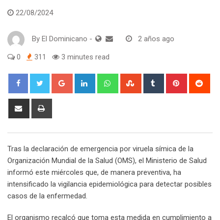
22/08/2024
By
El Dominicano
-
2 años ago
0
311
3 minutes read
Google+
LinkedIn
Whatsapp
StumbleUpon
Tumblr
Pinterest
Red
Share
Print
via
Email
Tras la declaración de emergencia por viruela símica de la
Organización Mundial de la Salud (OMS), el Ministerio de Salud
informó este miércoles que, de manera preventiva, ha
intensificado la vigilancia epidemiológica para detectar posibles
casos de la enfermedad.
El organismo recalcó que toma esta medida en cumplimiento a