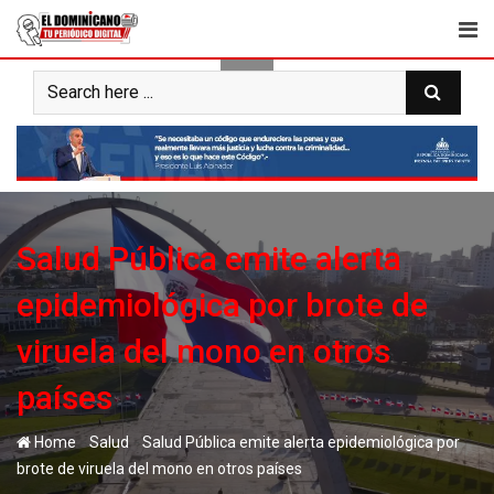
Skip
to
content
Salud Pública emite alerta
epidemiológica por brote de
viruela del mono en otros
países
-
-
Home
Salud
Salud Pública emite alerta epidemiológica por
brote de viruela del mono en otros países