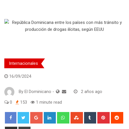
Internacionales
16/09/2024
By
El Dominicano
-
2 años ago
0
153
1 minute read
Google+
LinkedIn
Whatsapp
StumbleUpon
Tumblr
Pinterest
Red