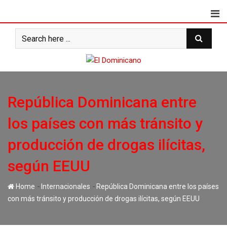
Skip
to
content
República Dominicana entre
los países con más tránsito y
producción de drogas ilícitas,
según EEUU
-
-
Home
Internacionales
República Dominicana entre los países
con más tránsito y producción de drogas ilícitas, según EEUU