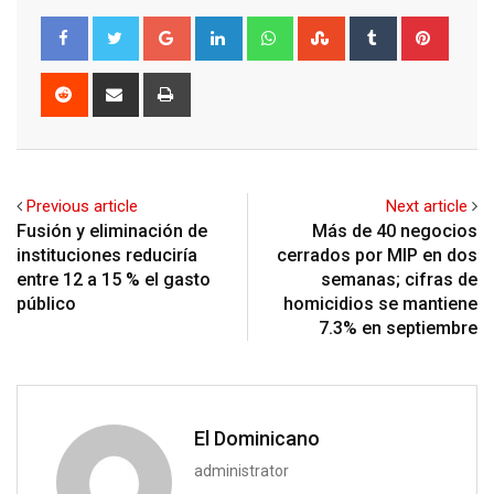
Google+
LinkedIn
Whatsapp
StumbleUpon
Tumblr
Pinter
Reddit
Share
Print
via
Email
Previous article
Next article
Fusión y eliminación de
Más de 40 negocios
instituciones reduciría
cerrados por MIP en dos
entre 12 a 15 % el gasto
semanas; cifras de
público
homicidios se mantiene
7.3% en septiembre
El Dominicano
administrator