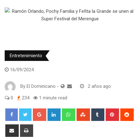
Entretenimiento
16/09/2024
By
El Dominicano
-
2 años ago
0
234
1 minute read
Google+
LinkedIn
Whatsapp
StumbleUpon
Tumblr
Pinterest
Red
Share
Print
via