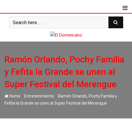
Skip
to
content
Ramón Orlando, Pochy Familia
y Fefita la Grande se unen al
Super Festival del Merengue
-
-
Home
Entretenimiento
Ramón Orlando, Pochy Familia y
Fefita la Grande se unen al Super Festival del Merengue