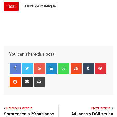
Tags:
Festival del merengue
You can share this post!
Google+
LinkedIn
Whatsapp
StumbleUpon
Tumblr
Pinter
Reddit
Share
Print
via
Email
Previous article
Next article
Sorprenden a 29 haitianos
Aduanas y DGII serían