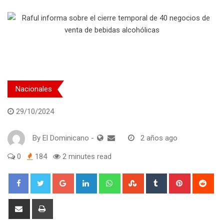
Nacionales
29/10/2024
By
El Dominicano
-
2 años ago
0
184
2 minutes read
Google+
LinkedIn
Whatsapp
StumbleUpon
Tumblr
Pinterest
Red
Share
Print
via