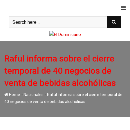
Skip
to
content
Raful informa sobre el cierre
temporal de 40 negocios de
venta de bebidas alcohólicas
-
-
Home
Nacionales
Raful informa sobre el cierre temporal de
40 negocios de venta de bebidas alcohólicas