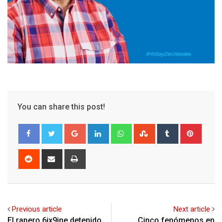
You can share this post!
Google+
LinkedIn
Whatsapp
StumbleUpon
Tumblr
Pinter
Reddit
Share
Print
via
Email
Previous article
Next article
El rapero 6ix9ine detenido
Cinco fenómenos en