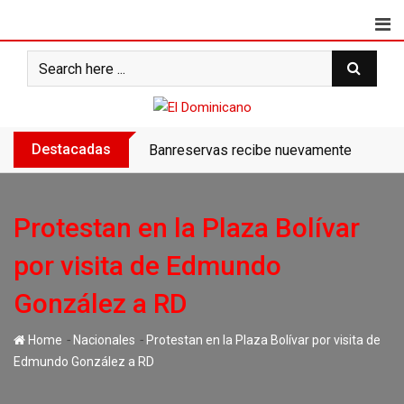
Skip
to
content
Destacadas
Banreservas recibe nuevamente la máxim
Protestan en la Plaza Bolívar
por visita de Edmundo
González a RD
-
-
Home
Nacionales
Protestan en la Plaza Bolívar por visita de
Edmundo González a RD