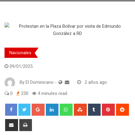
Nacionales
09/01/2025
By
El Dominicano
-
2 años ago
0
230
4 minutes read
Google+
LinkedIn
Whatsapp
StumbleUpon
Tumblr
Pinterest
Red
Share
Print
via