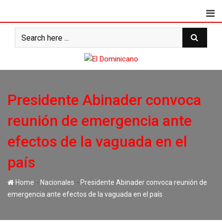
Skip
to
content
Presidente Abinader convoca
reunión de emergencia ante
efectos de la vaguada en el
país
-
-
Home
Nacionales
Presidente Abinader convoca reunión de
emergencia ante efectos de la vaguada en el país