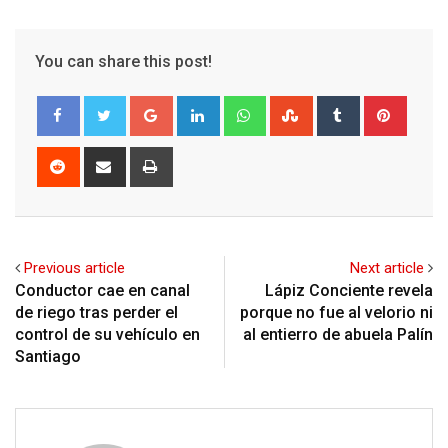
You can share this post!
Google+
LinkedIn
Whatsapp
StumbleUpon
Tumblr
Pinter
Reddit
Share
Print
via
Email
Previous article
Next article
Conductor cae en canal
Lápiz Conciente revela
de riego tras perder el
porque no fue al velorio ni
control de su vehículo en
al entierro de abuela Palín
Santiago