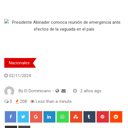
Nacionales
02/11/2024
By
El Dominicano
-
2 años ago
0
208
Less than a minute
Google+
LinkedIn
Whatsapp
StumbleUpon
Tumblr
Pinterest
Red