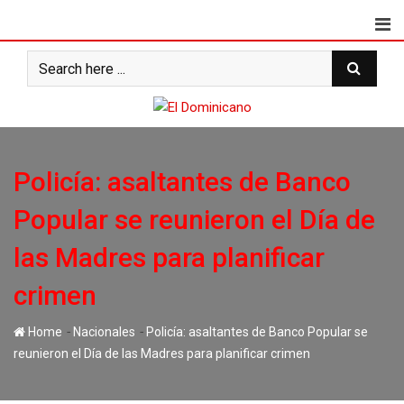
Skip
to
content
Policía: asaltantes de Banco
Popular se reunieron el Día de
las Madres para planificar
crimen
-
-
Home
Nacionales
Policía: asaltantes de Banco Popular se
reunieron el Día de las Madres para planificar crimen