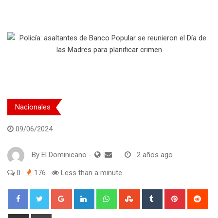
Nacionales
09/06/2024
By
El Dominicano
-
2 años ago
0
176
Less than a minute
Google+
LinkedIn
Whatsapp
StumbleUpon
Tumblr
Pinterest
Red