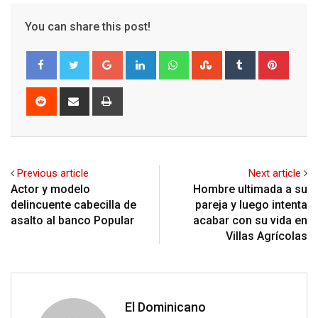
You can share this post!
Google+
LinkedIn
Whatsapp
StumbleUpon
Tumblr
Pinter
Reddit
Share
Print
via
Email
Previous article
Next article
Actor y modelo
Hombre ultimada a su
delincuente cabecilla de
pareja y luego intenta
asalto al banco Popular
acabar con su vida en
Villas Agrícolas
El Dominicano