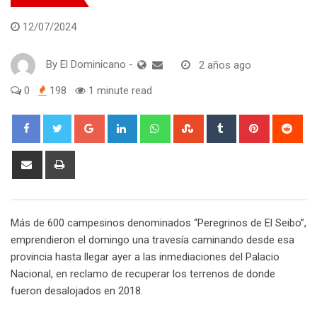
12/07/2024
By
El Dominicano
-
2 años ago
0
198
1 minute read
Google+
LinkedIn
Whatsapp
StumbleUpon
Tumblr
Pinterest
Red
Share
Print
via
Email
Más de 600 campesinos denominados “Peregrinos de El Seibo”,
emprendieron el domingo una travesía caminando desde esa
provincia hasta llegar ayer a las inmediaciones del Palacio
Nacional, en reclamo de recuperar los terrenos de donde
fueron desalojados en 2018.