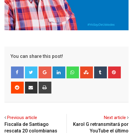
You can share this post!
Google+
LinkedIn
Whatsapp
StumbleUpon
Tumblr
Pinter
Reddit
Share
Print
via
Email
Previous article
Next article
Fiscalía de Santiago
Karol G retransmitará por
rescata 20 colombianas
YouTube el último