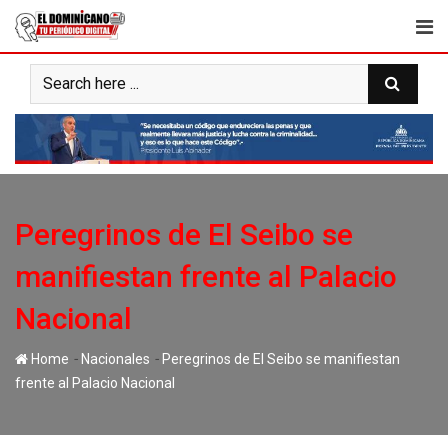
Skip
to
content
Peregrinos de El Seibo se
manifiestan frente al Palacio
Nacional
-
-
Home
Nacionales
Peregrinos de El Seibo se manifiestan
frente al Palacio Nacional