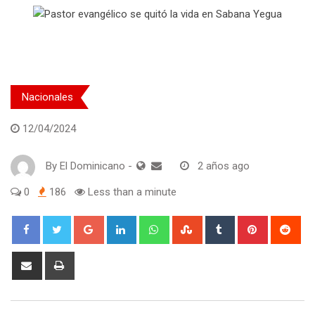
Nacionales
12/04/2024
By
El Dominicano
-
2 años ago
0
186
Less than a minute
Google+
LinkedIn
Whatsapp
StumbleUpon
Tumblr
Pinterest
Red
Share
Print
via
Email