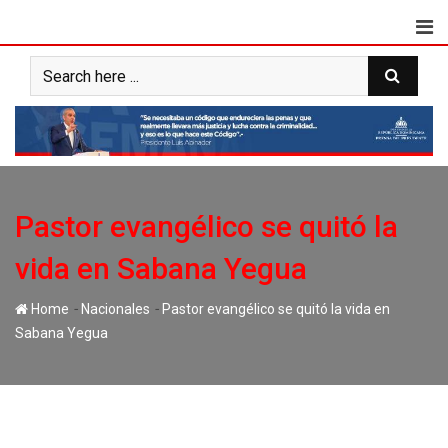
Skip
to
content
Pastor evangélico se quitó la
vida en Sabana Yegua
-
-
Home
Nacionales
Pastor evangélico se quitó la vida en
Sabana Yegua