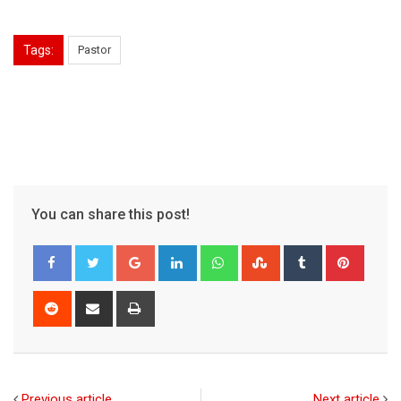
Tags:
Pastor
You can share this post!
Google+
LinkedIn
Whatsapp
StumbleUpon
Tumblr
Pinter
Reddit
Share
Print
via
Email
Previous article
Next article