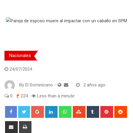
Nacionales
24/07/2024
By
El Dominicano
-
2 años ago
0
224
Less than a minute
Google+
LinkedIn
Whatsapp
StumbleUpon
Tumblr
Pinterest
Red
Share
Print
via