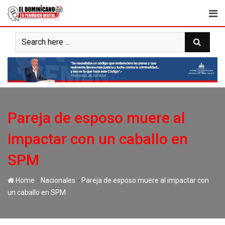
Skip
to
content
Pareja de esposo muere al
impactar con un caballo en
SPM
-
-
Home
Nacionales
Pareja de esposo muere al impactar con
un caballo en SPM