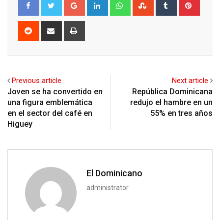
Google+
LinkedIn
Whatsapp
StumbleUpon
Tumblr
Pinter
Reddit
Share
Print
via
Email
Previous article
Next article
Joven se ha convertido en
República Dominicana
una figura emblemática
redujo el hambre en un
en el sector del café en
55% en tres años
Higuey
El Dominicano
administrator