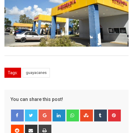
Tags:
guayacanes
You can share this post!
Google+
LinkedIn
Whatsapp
StumbleUpon
Tumblr
Pinter
Reddit
Share
Print