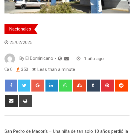
Nacionales
25/02/2025
By
El Dominicano
-
1 año ago
0
350
Less than a minute
Google+
LinkedIn
Whatsapp
StumbleUpon
Tumblr
Pinterest
Red
Share
Print
via
Email
San Pedro de Macorís – Una niña de tan solo 10 años perdió la