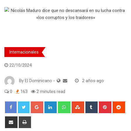
Internacionales
22/10/2024
By
El Dominicano
-
2 años ago
0
163
2 minutes read
Google+
LinkedIn
Whatsapp
StumbleUpon
Tumblr
Pinterest
Red
Share
Print
via