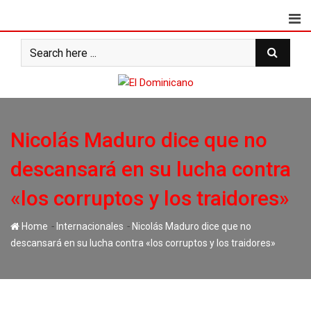
Skip
to
content
Nicolás Maduro dice que no
descansará en su lucha contra
«los corruptos y los traidores»
-
-
Home
Internacionales
Nicolás Maduro dice que no
descansará en su lucha contra «los corruptos y los traidores»