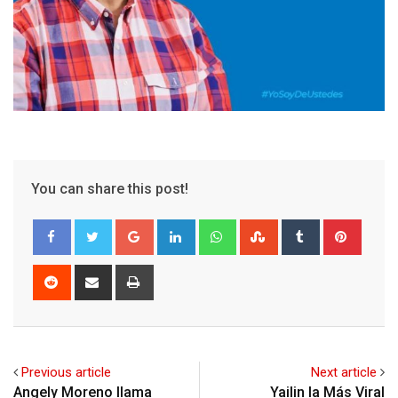
You can share this post!
Google+
LinkedIn
Whatsapp
StumbleUpon
Tumblr
Pinter
Reddit
Share
Print
via
Email
Previous article
Next article
Angely Moreno llama
Yailin la Más Viral