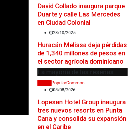
David Collado inaugura parque
Duarte y calle Las Mercedes
en Ciudad Colonial
28/10/2025
Huracán Melissa deja pérdidas
de 1,340 millones de pesos en
el sector agrícola dominicano
La mayoría de las reseñas
Recent
Popular
Common
08/08/2026
Lopesan Hotel Group inaugura
tres nuevos resorts en Punta
Cana y consolida su expansión
en el Caribe