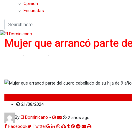
Opinión
Encuestas
Mujer que arrancó parte de
Home
-
Nacionales
-
Mujer que arrancó parte del cuero cabellud
Nacionales
21/08/2024
By
El Dominicano
-
2 años ago
Google+
LinkedIn
Whatsapp
StumbleUpon
Tumblr
Pinterest
Reddit
Share
Print
Facebook
Twitter