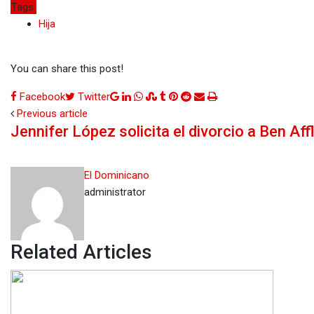
Tags:
Hija
You can share this post!
Google+
LinkedIn
Whatsapp
StumbleUpon
Tumblr
Pinterest
Reddit
Share
Print
Facebook
Twitter
via
Previous article
Jennifer López solicita el divorcio a Ben Aff
Email
El Dominicano
administrator
Related Articles