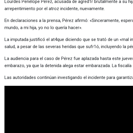
via
Lourdes Penélope Pérez, acusada de agred1r brutalmente a su hija 
Email
arrepentimiento por el atroz incidente, nuevamente.
En declaraciones a la prensa, Pérez afirmó: «Sinceramente, espero l
mundo, a mi hija, yo no lo quería hacer».
La imputada justificó el at4que diciendo que se trató de un «mal 
salud, a pesar de las severas heridas que sufr1ó, incluyendo la p
La audiencia para el caso de Pérez fue aplazada hasta este jueves.
embarazo, ya que la detenida alega estar embarazada. La fiscalía e
Las autoridades continúan investigando el incidente para garanti