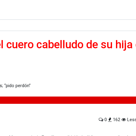
l cuero cabelludo de su hija
o de su hija de 9 años; “pido perdón”
0
162
Less