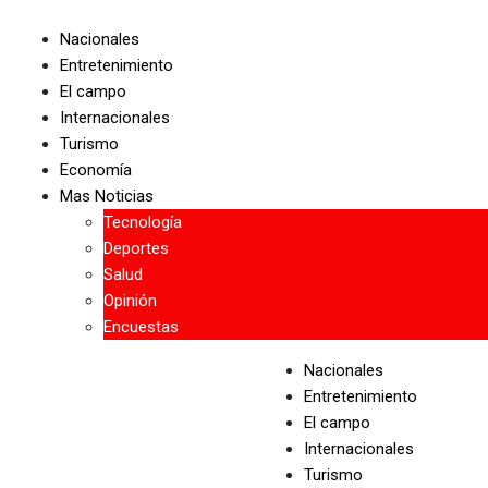
Skip
to
Nacionales
content
Entretenimiento
El campo
Internacionales
Turismo
Economía
Mas Noticias
Tecnología
Deportes
Salud
Opinión
Encuestas
Nacionales
Entretenimiento
El campo
Internacionales
Turismo