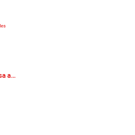
les
esa a…