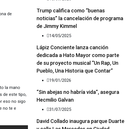
Trump califica como “buenas
sona de
noticias” la cancelación de programa
de Jimmy Kimmel
14/05/2025
Lápiz Conciente lanza canción
dedicada a Hato Mayor como parte
de su proyecto musical “Un Rap, Un
Pueblo, Una Historia que Contar”
19/01/2026
sto la mano
“Sin abejas no habría vida”, asegura
 de este tipo,
Hecmilio Galvan
or eso no sigo
e no te e
31/07/2025
David Collado inaugura parque Duarte
y calle Las Mercedes en Ciudad