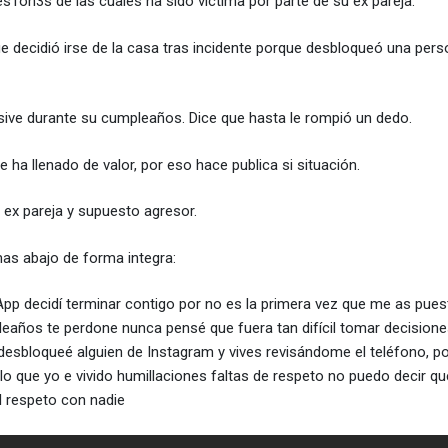
s1on3s de las cuales ha sido victima por parte de su ex pareja.
ue decidió irse de la casa tras incidente porque desbloqueó una per
lusive durante su cumpleaños. Dice que hasta le rompió un dedo.
e ha llenado de valor, por eso hace publica si situación.
ex pareja y supuesto agresor.
as abajo de forma integra:
pp decidí terminar contigo por no es la primera vez que me as pue
eaños te perdone nunca pensé que fuera tan difícil tomar decisiones
desbloqueé alguien de Instagram y vives revisándome el teléfono, p
o que yo e vivido humillaciones faltas de respeto no puedo decir qu
l respeto con nadie