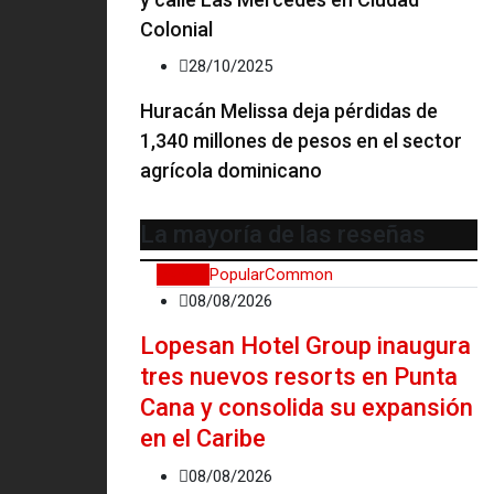
Colonial
28/10/2025
Huracán Melissa deja pérdidas de
1,340 millones de pesos en el sector
agrícola dominicano
La mayoría de las reseñas
Recent
Popular
Common
08/08/2026
Lopesan Hotel Group inaugura
tres nuevos resorts en Punta
Cana y consolida su expansión
en el Caribe
08/08/2026