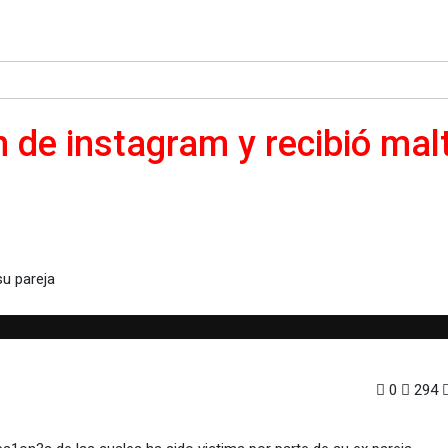
 de instagram y recibió malt
am y recibió maltrato de su pareja
0
294