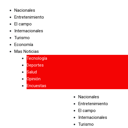
Skip
to
Nacionales
content
Entretenimiento
El campo
Internacionales
Turismo
Economía
Mas Noticias
Tecnología
Deportes
Salud
Opinión
Encuestas
Nacionales
Entretenimiento
El campo
Internacionales
Turismo