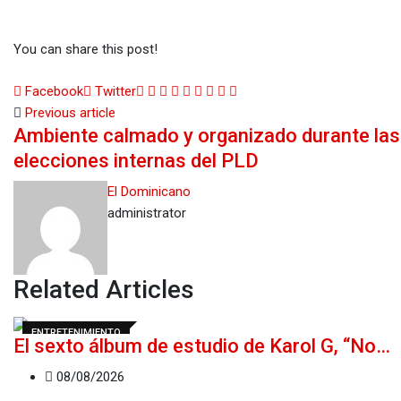
You can share this post!
Google+
LinkedIn
Whatsapp
StumbleUpon
Tumblr
Pinterest
Reddit
Share
Print
Facebook
Twitter
via
Previous article
Ambiente calmado y organizado durante las
Email
elecciones internas del PLD
El Dominicano
administrator
Related Articles
ENTRETENIMIENTO
El sexto álbum de estudio de Karol G, “No…
08/08/2026