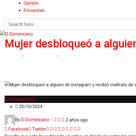
Opinión
Encuestas
Mujer desbloqueó a alguien
Home
-
Entretenimiento
-
Mujer desbloqueó a alguien de instagr
Entretenimiento
20/10/2024
By
El Dominicano
-
2 años ago
Google+
LinkedIn
Whatsapp
StumbleUpon
Tumblr
Pinterest
Reddit
Share
Print
Facebook
Twitter