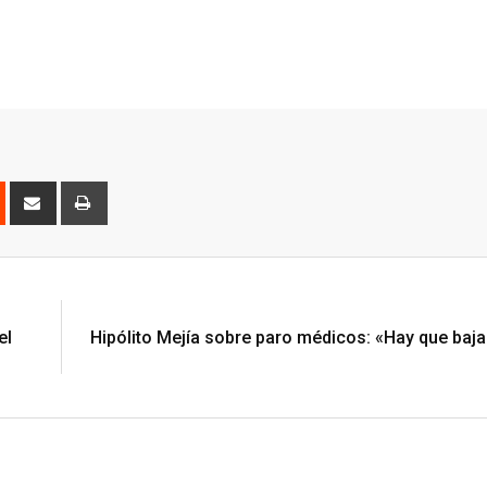
est
Reddit
Share
Print
via
Email
el
Hipólito Mejía sobre paro médicos: «Hay que baja