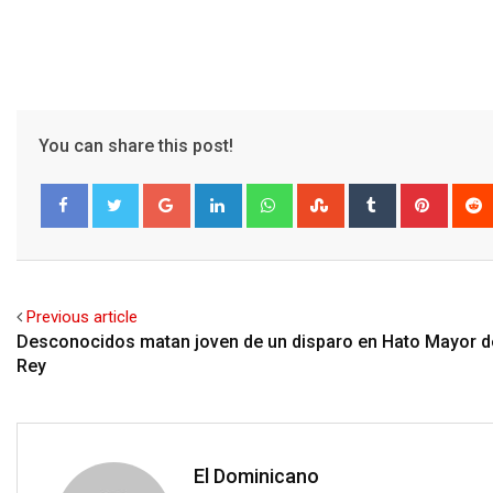
You can share this post!
Google+
LinkedIn
Whatsapp
StumbleUpon
Tumblr
Pinter
Facebook
Twitter
Previous article
Desconocidos matan joven de un disparo en Hato Mayor d
Rey
El Dominicano