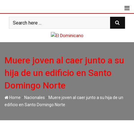
Skip
to
content
Muere joven al caer junto a su
hija de un edificio en Santo
Domingo Norte
-
-
Home
Nacionales
Muere joven al caer junto a su hija de un
edificio en Santo Domingo Norte