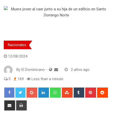
Nacionales
12/08/2024
By
El Dominicano
-
2 años ago
0
169
Less than a minute
Google+
LinkedIn
Whatsapp
StumbleUpon
Tumblr
Pinterest
Red
Share
Print
via