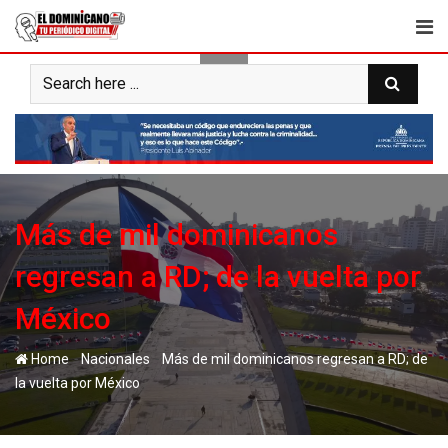
Skip
to
content
Más de mil dominicanos
regresan a RD; de la vuelta por
México
-
-
Home
Nacionales
Más de mil dominicanos regresan a RD; de
la vuelta por México