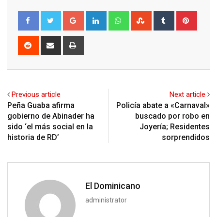
Google+
LinkedIn
Whatsapp
StumbleUpon
Tumblr
Pinter
Reddit
Share
Print
via
Email
Previous article
Next article
Peña Guaba afirma
Policía abate a «Carnaval»
gobierno de Abinader ha
buscado por robo en
sido ‘el más social en la
Joyería; Residentes
historia de RD’
sorprendidos
El Dominicano
administrator