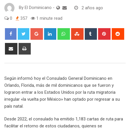
By
El Dominicano
-
2 años ago
0
357
1 minute read
Google+
LinkedIn
Whatsapp
StumbleUpon
Tumblr
Pinterest
Red
Share
Print
via
Email
Según informó hoy el Consulado General Dominicano en
Orlando, Florida, más de mil dominicanos que se fueron y
lograron entrar a los Estados Unidos por la ruta migratoria
irregular «la vuelta por México» han optado por regresar a su
país natal.
Desde 2022, el consulado ha emitido 1,183 cartas de ruta para
facilitar el retorno de estos ciudadanos, quienes se