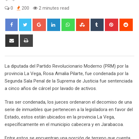
0
200
2 minutes read
Google+
LinkedIn
Whatsapp
StumbleUpon
Tumblr
Pinterest
Red
Share
Print
via
Email
La diputada del Partido Revolucionario Moderno (PRM) por la
provincia La Vega, Rosa Amalia Pilarte, fue condenada por la
Segunda Sala Penal de la Suprema de Justicia fue sentenciada
a cinco años de cárcel por lavado de activos.
Tras ser condenada, los jueces ordenaron el decomiso de una
serie de inmuebles que pertenecen a la legisladora en favor del
Estado, estos están ubicados en la provincia La Vega,
específicamente en el municipio cabecera y en Jarabacoa.
Entre estos se encuentran una porción de terreno que cuenta