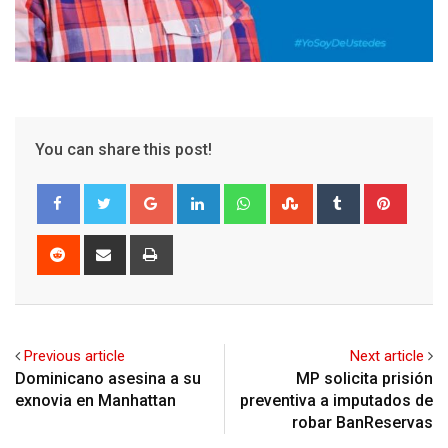
You can share this post!
Google+
LinkedIn
Whatsapp
StumbleUpon
Tumblr
Pinter
Reddit
Share
Print
via
Email
Previous article
Next article
Dominicano asesina a su
MP solicita prisión
exnovia en Manhattan
preventiva a imputados de
robar BanReservas