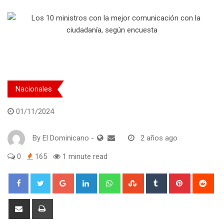
Nacionales
01/11/2024
By
El Dominicano
-
2 años ago
0
165
1 minute read
Google+
LinkedIn
Whatsapp
StumbleUpon
Tumblr
Pinterest
Red
Share
Print
via