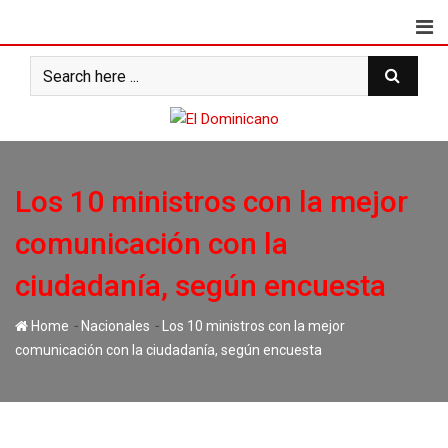
Skip
to
content
Los 10 ministros con la mejor
comunicación con la
ciudadanía, según encuesta
-
-
Home
Nacionales
Los 10 ministros con la mejor
comunicación con la ciudadanía, según encuesta