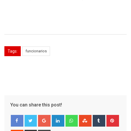
Tags:
funcionarios
You can share this post!
Google+
LinkedIn
Whatsapp
StumbleUpon
Tumblr
Pinter