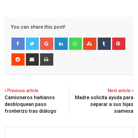
You can share this post!
Google+
LinkedIn
Whatsapp
StumbleUpon
Tumblr
Pinter
Reddit
Share
Print
via
Email
Previous article
Next article
Camioneros haitianos
Madre solicita ayuda para
desbloquean paso
separar a sus hijas
fronterizo tras diálogo
siamesa