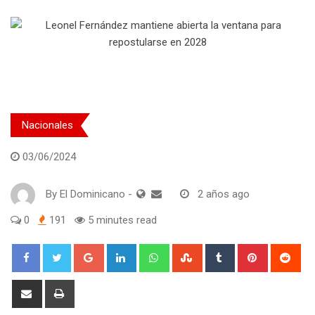
Nacionales
03/06/2024
By
El Dominicano
-
2 años ago
0
191
5 minutes read
Google+
LinkedIn
Whatsapp
StumbleUpon
Tumblr
Pinterest
Red
Share
Print
via