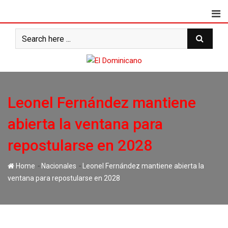
Skip
to
content
Leonel Fernández mantiene
abierta la ventana para
repostularse en 2028
-
-
Home
Nacionales
Leonel Fernández mantiene abierta la
ventana para repostularse en 2028