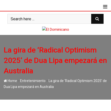
Skip
to
content
La gira de ‘Radical Optimism
2025’ de Dua Lipa empezará en
Australia
-
-
Home
Entretenimiento
La gira de ‘Radical Optimism 2025’ de
Dua Lipa empezará en Australia