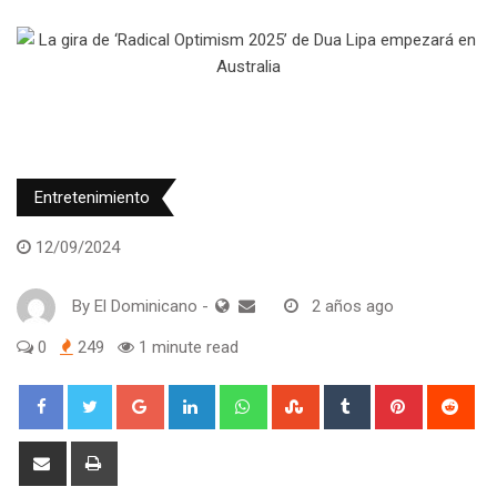
Entretenimiento
12/09/2024
By
El Dominicano
-
2 años ago
0
249
1 minute read
Google+
LinkedIn
Whatsapp
StumbleUpon
Tumblr
Pinterest
Red
Share
Print
via