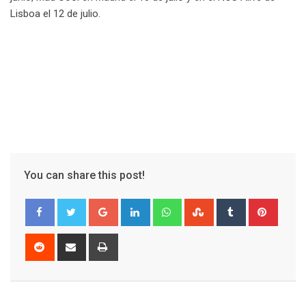
Lisboa el 12 de julio.
You can share this post!
Google+
LinkedIn
Whatsapp
StumbleUpon
Tumblr
Pinter
Reddit
Share
Print
via
Email