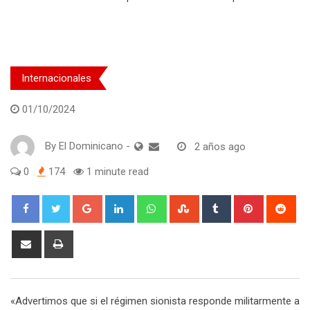
Internacionales
01/10/2024
By
El Dominicano
-
2 años ago
0
174
1 minute read
Google+
LinkedIn
Whatsapp
StumbleUpon
Tumblr
Pinterest
Red
Share
Print
via
Email
«Advertimos que si el régimen sionista responde militarmente a