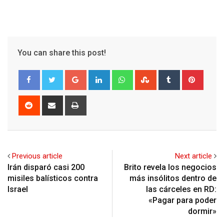
You can share this post!
Google+
LinkedIn
Whatsapp
StumbleUpon
Tumblr
Pinter
Reddit
Share
Print
via
Email
Previous article
Next article
Irán disparó casi 200
Brito revela los negocios
misiles balísticos contra
más insólitos dentro de
Israel
las cárceles en RD:
«Pagar para poder
dormir»