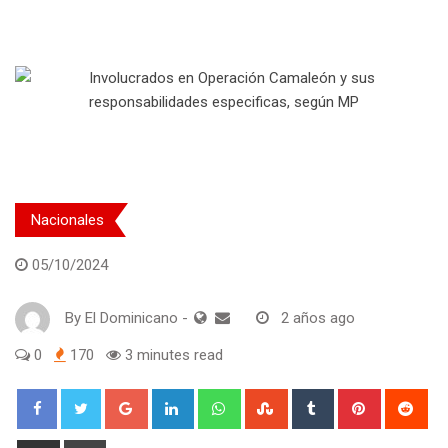
Nacionales
05/10/2024
By
El Dominicano
-
2 años ago
0
170
3 minutes read
Google+
LinkedIn
Whatsapp
StumbleUpon
Tumblr
Pinterest
Red