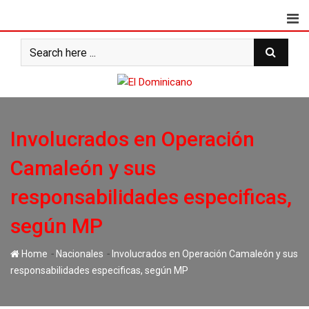
Skip
to
content
Involucrados en Operación
Camaleón y sus
responsabilidades especificas,
según MP
-
-
Home
Nacionales
Involucrados en Operación Camaleón y sus
responsabilidades especificas, según MP