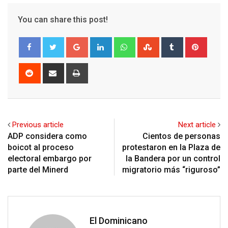
You can share this post!
Google+
LinkedIn
Whatsapp
StumbleUpon
Tumblr
Pinter
Reddit
Share
Print
via
Email
Previous article
Next article
ADP considera como
Cientos de personas
boicot al proceso
protestaron en la Plaza de
electoral embargo por
la Bandera por un control
parte del Minerd
migratorio más “riguroso”
El Dominicano