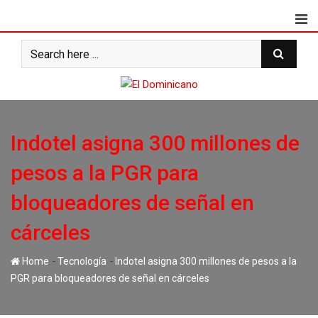
Skip
to
content
Indotel asigna 300 millones de
pesos a la PGR para
bloqueadores de señal en
cárceles
-
-
Home
Tecnología
Indotel asigna 300 millones de pesos a la
PGR para bloqueadores de señal en cárceles