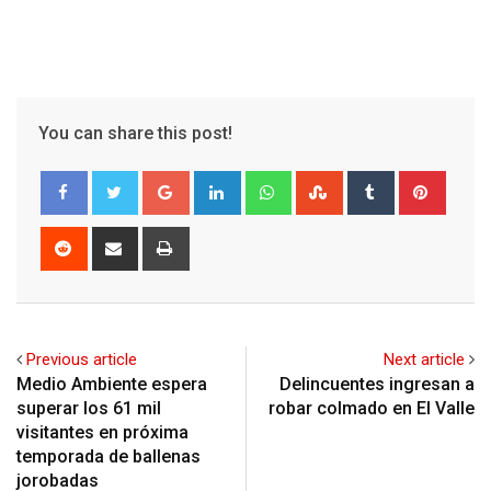
You can share this post!
Google+
LinkedIn
Whatsapp
StumbleUpon
Tumblr
Pinter
Reddit
Share
Print
via
Email
Previous article
Next article
Medio Ambiente espera
Delincuentes ingresan a
superar los 61 mil
robar colmado en El Valle
visitantes en próxima
temporada de ballenas
jorobadas