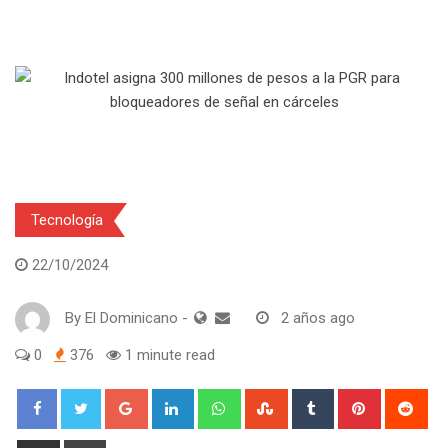
Tecnología
22/10/2024
By
El Dominicano
-
2 años ago
0
376
1 minute read
Google+
LinkedIn
Whatsapp
StumbleUpon
Tumblr
Pinterest
Red