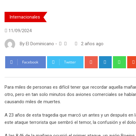
Internacionales
11/09/2024
By
El Dominicano
-
2 años ago
Google+
LinkedIn
What
Facebook
Twitter
Para miles de personas es difícil tener que recordar aquella mañ
otro, pero en tan solo minutos dos aviones comerciales se había
causando miles de muertes.
A 23 años de esta tragedia que marcó un antes y un después en 
este ataque terrorista que sembró el temor, la confusión y el dol
A las 8:46 de la mañana ocurrió el primer ataque, un avión Boein