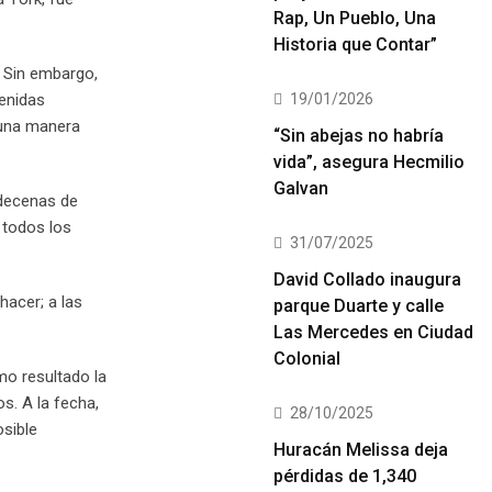
Rap, Un Pueblo, Una
Historia que Contar”
. Sin embargo,
19/01/2026
venidas
 una manera
“Sin abejas no habría
vida”, asegura Hecmilio
Galvan
 decenas de
 todos los
31/07/2025
David Collado inaugura
hacer; a las
parque Duarte y calle
Las Mercedes en Ciudad
Colonial
mo resultado la
s. A la fecha,
28/10/2025
osible
Huracán Melissa deja
pérdidas de 1,340