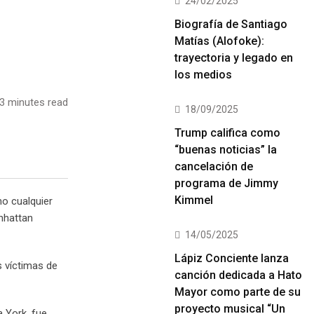
24/02/2025
Biografía de Santiago
Matías (Alofoke):
trayectoria y legado en
los medios
3 minutes read
18/09/2025
Trump califica como
“buenas noticias” la
cancelación de
programa de Jimmy
Kimmel
mo cualquier
nhattan
14/05/2025
Lápiz Conciente lanza
 víctimas de
canción dedicada a Hato
Mayor como parte de su
proyecto musical “Un
a York, fue