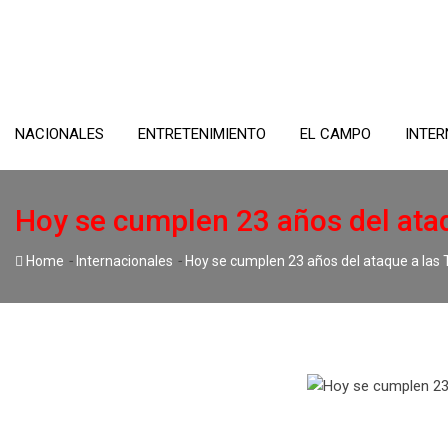
Skip
to
content
NACIONALES
ENTRETENIMIENTO
EL CAMPO
INTER
Hoy se cumplen 23 años del ata
-
-
Home
Internacionales
Hoy se cumplen 23 años del ataque a las