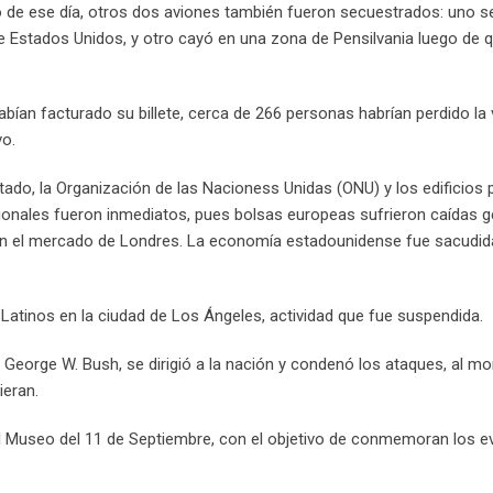
 de ese día, otros dos aviones también fueron secuestrados: uno se
de Estados Unidos, y otro cayó en una zona de Pensilvania luego de 
bían facturado su billete, cerca de 266 personas habrían perdido la 
vo.
tado, la Organización de las Nacioness Unidas (ONU) y los edificios p
onales fueron inmediatos, pues bolsas europeas sufrieron caídas g
aró en el mercado de Londres. La economía estadounidense fue sacudid
Latinos en la ciudad de Los Ángeles, actividad que fue suspendida.
, George W. Bush, se dirigió a la nación y condenó los ataques, al 
ieran.
 el Museo del 11 de Septiembre, con el objetivo de conmemoran los 