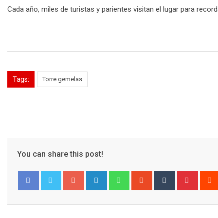
Cada año, miles de turistas y parientes visitan el lugar para reco
Tags:
Torre gemelas
You can share this post!
Google+
LinkedIn
Whatsapp
StumbleUpon
Tumblr
Pinter
Facebook
Twitter