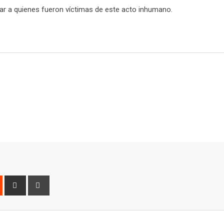
rdar a quienes fueron víctimas de este acto inhumano.
est
Reddit
Share
Print
via
Email