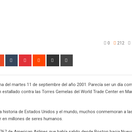
0
212
sapp
StumbleUpon
Tumblr
Pinterest
Reddit
Share
Print
via
Email
ana del martes 11 de septiembre del año 2001. Parecía ser un día co
n estallado contra las Torres Gemelas del World Trade Center en Ma
la historia de Estados Unidos y el mundo, muchos conmemoran a las
or en millones de seres humanos.
g 767 de American Airlines que había salido desde Boston hacia Nuev