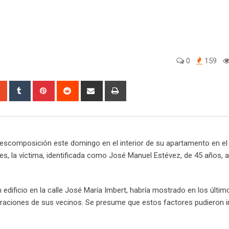
0
159
sapp
StumbleUpon
Tumblr
Pinterest
Reddit
Share
Print
via
Email
scomposición este domingo en el interior de su apartamento en el 
ares, la víctima, identificada como José Manuel Estévez, de 45 años,
n edificio en la calle José María Imbert, habría mostrado en los últi
raciones de sus vecinos. Se presume que estos factores pudieron in