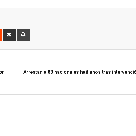
est
Reddit
Share
Print
via
Email
or
Arrestan a 83 nacionales haitianos tras intervenci