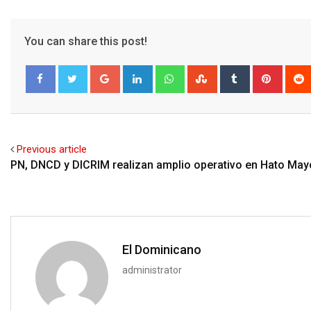
You can share this post!
Google+
LinkedIn
Whatsapp
StumbleUpon
Tumblr
Pinter
Facebook
Twitter
Previous article
PN, DNCD y DICRIM realizan amplio operativo en Hato May
El Dominicano
administrator