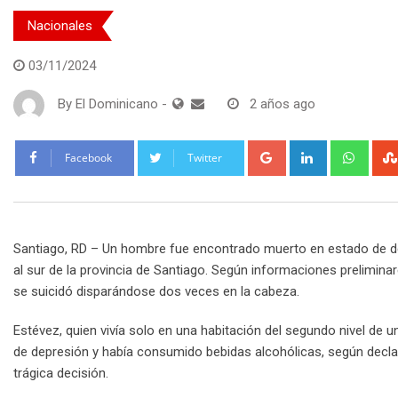
Nacionales
03/11/2024
By
El Dominicano
-
2 años ago
Google+
LinkedIn
What
Facebook
Twitter
Santiago, RD – Un hombre fue encontrado muerto en estado de de
al sur de la provincia de Santiago. Según informaciones prelimin
se suicidó disparándose dos veces en la cabeza.
Estévez, quien vivía solo en una habitación del segundo nivel de u
de depresión y había consumido bebidas alcohólicas, según decla
trágica decisión.